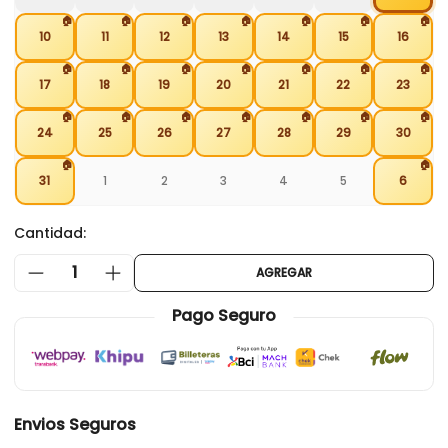
🏠
🏠
🏠
🏠
🏠
🏠
🏠
10
11
12
13
14
15
16
🏠
🏠
🏠
🏠
🏠
🏠
🏠
17
18
19
20
21
22
23
🏠
🏠
🏠
🏠
🏠
🏠
🏠
24
25
26
27
28
29
30
🏠
🏠
31
1
2
3
4
5
6
Cantidad:
1
AGREGAR
Pago Seguro
Envios Seguros