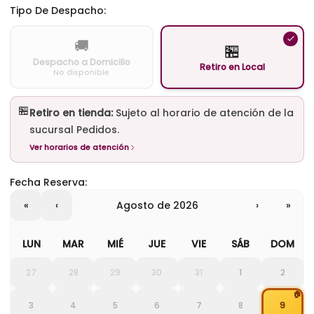
Tipo De Despacho:
🚚
🏪
Despacho a Domicilio
Retiro en Local
No disponible
🏪
Retiro en tienda:
Sujeto al horario de atención de la
sucursal Pedidos.
Ver horarios de atención
Fecha Reserva:
«
‹
agosto de 2026
›
»
LUN
MAR
MIÉ
JUE
VIE
SÁB
DOM
27
28
29
30
31
1
2
🏠
3
4
5
6
7
8
9