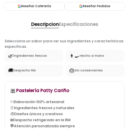
Reseñar Cafetería
Reseñar Pedidos
Descripcion
Especificaciones
Selecciona un sabor para ver sus ingredientes y características
específicas.
🌿
👩‍🍳
Ingredientes frescos
Hecho a mano
🚚
🎂
Despacho RM
Sin conservantes
🎀
tortas artesanales santiago, tortas a domicilio la flori
Pastelería Patty Cariño
✨
Elaboración 100% artesanal
🥚
Ingredientes frescos y naturales
🎨
Diseños únicos y creativos
❄️
Despacho refrigerado en la RM
💬
Atención personalizada siempre