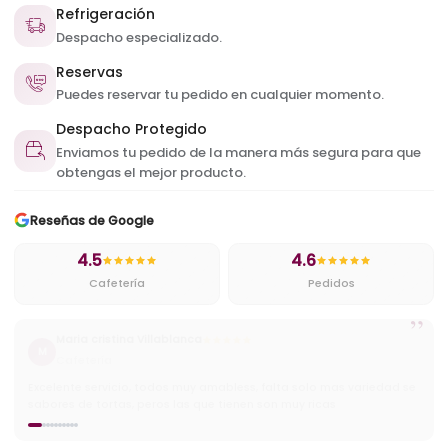
Refrigeración
Despacho especializado.
Reservas
Puedes reservar tu pedido en cualquier momento.
Despacho Protegido
Enviamos tu pedido de la manera más segura para que
obtengas el mejor producto.
Reseñas de Google
4.5
4.6
Cafetería
Pedidos
”
Cristian
C
Cafetería
Muy ricos pasteles y excelentes precios ademas tienen buena
variedad de helados y cafes.