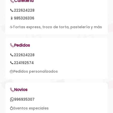
Cafetería
📞
222624228
📱
985326336
☕
Tortas express, trozo de torta, pastelería y más
Pedidos
📞
222624228
📞
224192574
🎂
Pedidos personalizados
Novios
996935307
💍
Eventos especiales