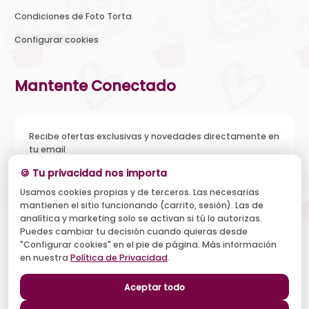
Condiciones de Foto Torta
Configurar cookies
Mantente Conectado
Recibe ofertas exclusivas y novedades directamente en
tu email
🍪 Tu privacidad nos importa
Usamos cookies propias y de terceros. Las necesarias
mantienen el sitio funcionando (carrito, sesión). Las de
Acepto recibir novedades y ofertas, y el tratamiento de mi
analítica y marketing solo se activan si tú lo autorizas.
email según la
Política de Privacidad
. Puedo darme de baja
cuando quiera.
Puedes cambiar tu decisión cuando quieras desde
"Configurar cookies" en el pie de página. Más información
Suscribirse
en nuestra
Política de Privacidad
.
Aceptar todo