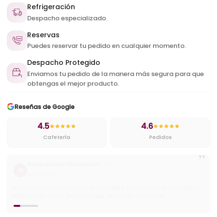
Refrigeración
Despacho especializado.
Reservas
Puedes reservar tu pedido en cualquier momento.
Despacho Protegido
Enviamos tu pedido de la manera más segura para que
obtengas el mejor producto.
Reseñas de Google
4.5
4.6
Cafetería
Pedidos
”
Cristian
C
Cafetería
Muy ricos pasteles y excelentes precios ademas tienen buena
variedad de helados y cafes.