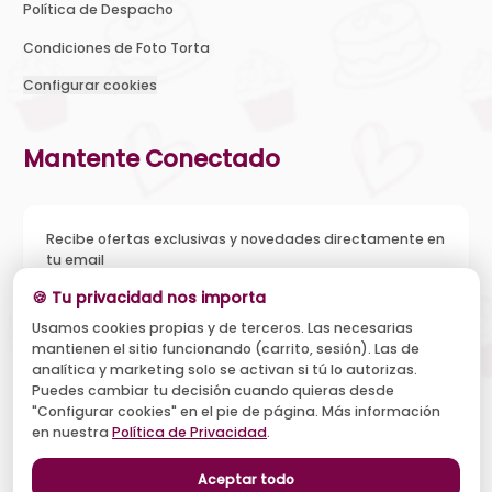
Política de Despacho
Condiciones de Foto Torta
Configurar cookies
Mantente Conectado
Recibe ofertas exclusivas y novedades directamente en
tu email
🍪 Tu privacidad nos importa
Usamos cookies propias y de terceros. Las necesarias
mantienen el sitio funcionando (carrito, sesión). Las de
Acepto recibir novedades y ofertas, y el tratamiento de mi
analítica y marketing solo se activan si tú lo autorizas.
email según la
Política de Privacidad
. Puedo darme de baja
cuando quiera.
Puedes cambiar tu decisión cuando quieras desde
"Configurar cookies" en el pie de página. Más información
Suscribirse
en nuestra
Política de Privacidad
.
Aceptar todo