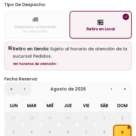
Tipo De Despacho:
🚚
🏪
Despacho a Domicilio
Retiro en Local
No disponible
🏪
Retiro en tienda:
Sujeto al horario de atención de la
sucursal Pedidos.
Ver horarios de atención
Fecha Reserva:
«
‹
agosto de 2026
›
»
LUN
MAR
MIÉ
JUE
VIE
SÁB
DOM
27
28
29
30
31
1
2
🏠
3
4
5
6
7
8
9