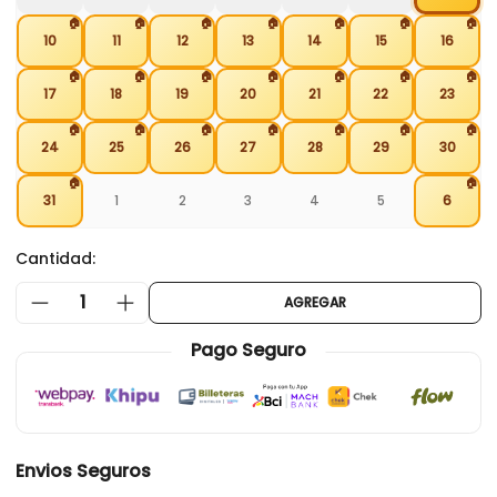
🏠
🏠
🏠
🏠
🏠
🏠
🏠
10
11
12
13
14
15
16
🏠
🏠
🏠
🏠
🏠
🏠
🏠
17
18
19
20
21
22
23
🏠
🏠
🏠
🏠
🏠
🏠
🏠
24
25
26
27
28
29
30
🏠
🏠
31
1
2
3
4
5
6
Cantidad:
1
AGREGAR
Pago Seguro
Envios Seguros