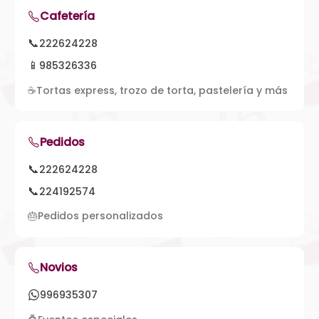
Cafetería
📞
222624228
📱
985326336
☕
Tortas express, trozo de torta, pastelería y más
Pedidos
📞
222624228
📞
224192574
🎂
Pedidos personalizados
Novios
996935307