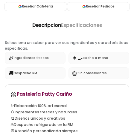
Reseñar Cafetería
Reseñar Pedidos
Descripcion
Especificaciones
Selecciona un sabor para ver sus ingredientes y características
específicas.
🌿
👩‍🍳
Ingredientes frescos
Hecho a mano
🚚
🎂
Despacho RM
Sin conservantes
🎀
tortas artesanales santiago, tortas a domicilio la flori
Pastelería Patty Cariño
✨
Elaboración 100% artesanal
🥚
Ingredientes frescos y naturales
🎨
Diseños únicos y creativos
❄️
Despacho refrigerado en la RM
💬
Atención personalizada siempre