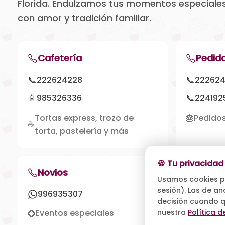
Florida. Endulzamos tus momentos especiale
con amor y tradición familiar.
Cafetería
Pedid
📞
📞
222624228
22262
📱
📞
985326336
224192
Tortas express, trozo de
🎂
Pedidos
☕
torta, pastelería y más
🍪 Tu privacidad
Novios
Diseñ
Usamos cookies pro
sesión). Las de an
996935307
961405
decisión cuando q
💍
Eventos especiales
nuestra
🎨
Política d
Creaci