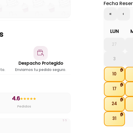
Fecha Reser
«
‹
LUN
s
27
3
Despacho Protegido
to.
Enviamos tu pedido seguro.
🏠
10
🏠
17
4.6
🏠
24
Pedidos
🏠
”
31