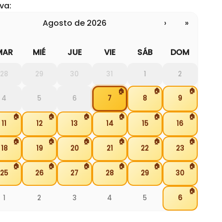
va:
agosto de 2026
›
»
MAR
MIÉ
JUE
VIE
SÁB
DOM
28
29
30
31
1
2
🏠
🏠
🏠
4
5
6
7
8
9
🏠
🏠
🏠
🏠
🏠
🏠
11
12
13
14
15
16
🏠
🏠
🏠
🏠
🏠
🏠
18
19
20
21
22
23
🏠
🏠
🏠
🏠
🏠
🏠
25
26
27
28
29
30
🏠
1
2
3
4
5
6