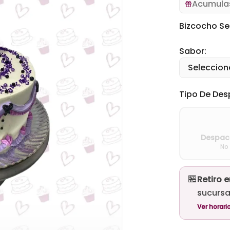
Acumul
Bizcocho Se
Sabor:
Seleccione
Tipo De Des
Despach
No
🏪
Retiro e
sucursa
Ver horari