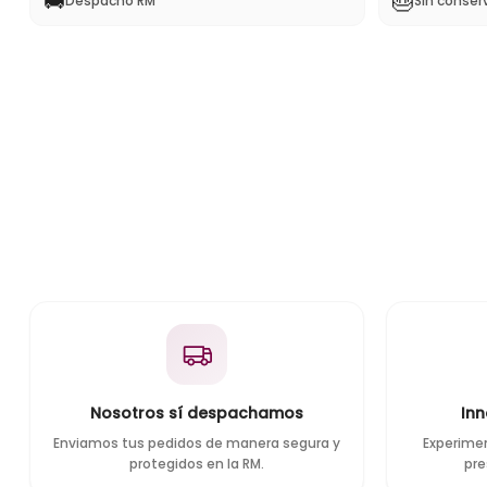
🚚
🎂
Despacho RM
Sin conser
Nosotros sí despachamos
In
Enviamos tus pedidos de manera segura y
Experime
protegidos en la RM.
pre