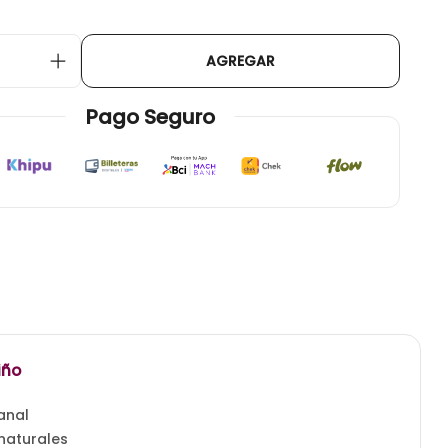
AGREGAR
Pago Seguro
iago, tortas a domicilio la florida, pastelería patty c
iño
anal
 naturales