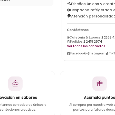
vantes
🎨
Diseños únicos y creat
❄️
Despacho refrigerado e
💬
Atención personalizad
Contáctanos
☕
Cafetería & Express:
2 2262 4
🎂
Pedidos:
2 2419 2574
Ver todos los contactos →
Facebook
Instagram
Tik
novación en sabores
Acumula punto
ntamos con sabores únicos y
Al comprar por nuestra web
sentaciones creativas.
puntos para futuros desc