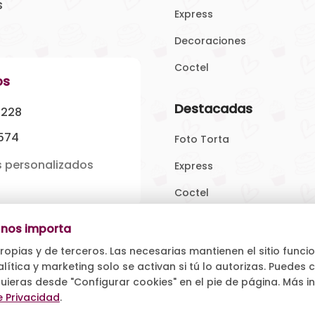
s
Express
Decoraciones
Coctel
os
Destacadas
4228
574
Foto Torta
 personalizados
Express
Coctel
 nos importa
Información
os
pias y de terceros. Las necesarias mantienen el sitio funcio
Términos y Condiciones
alítica y marketing solo se activan si tú lo autorizas. Puedes
100
uieras desde "Configurar cookies" en el pie de página. Más 
Política de Privacidad
e Privacidad
ones personalizadas
.