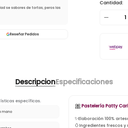
Cantidad:
 variedad de helados y cafes.
1
Reseñar Pedidos
Descripcion
Especificaciones
ísticas específicas.
🎀
tortas artesanales sant
Pastelería Patty Car
a mano
✨
Elaboración 100% artes
🥚
Ingredientes frescos y