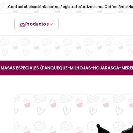
Contacto
Ubicación
Nosotros
Registrate
Cotizaciones
Coffee Break
No
Productos
S ESPECIALES (PANQUEQUE-MILHOJAS-HOJARASCA-MERENGUE-REI