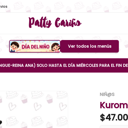
vios
Patty Cariño
Ver todos los menús
Boton de menu
NA ANA) SOLO HASTA EL DÍA MIÉRCOLES PARA EL FIN DE SEMA
NIÑ@S
Kurom
$
47.0