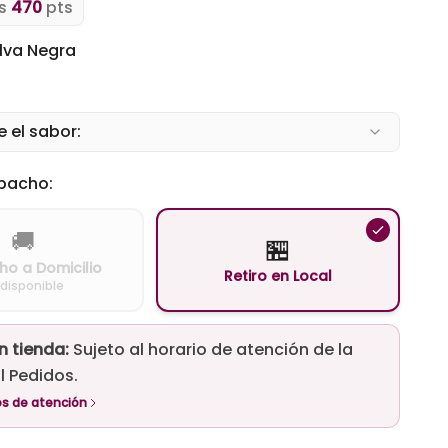
as
470
pts
lva Negra
 el sabor:
pacho:
🚚
🏪
o a Domicilio
Retiro en Local
 disponible
n tienda:
Sujeto al horario de atención de la
l Pedidos.
os de atención