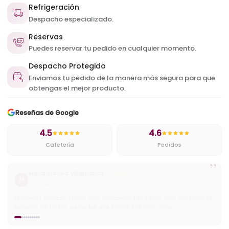
Refrigeración
Despacho especializado.
Reservas
Puedes reservar tu pedido en cualquier momento.
Despacho Protegido
Enviamos tu pedido de la manera más segura para que
obtengas el mejor producto.
Reseñas de Google
4.5
4.6
Cafetería
Pedidos
”
Cristian
C
Cafetería
Muy ricos pasteles y excelentes precios ademas tienen buena
variedad de helados y cafes.