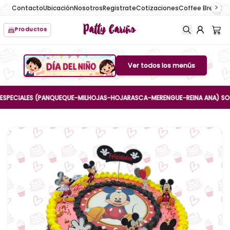
Contacto
Ubicación
Nosotros
Registrate
Cotizaciones
Coffee Break
No
Patty Cariño
Productos
Ver todos los menús
Boton de menu
CIALES (PANQUEQUE-MILHOJAS-HOJARASCA-MERENGUE-REINA ANA) SOLO HAST