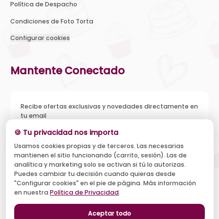
Política de Despacho
Condiciones de Foto Torta
Configurar cookies
Mantente Conectado
Recibe ofertas exclusivas y novedades directamente en
tu email
🍪 Tu privacidad nos importa
Usamos cookies propias y de terceros. Las necesarias
mantienen el sitio funcionando (carrito, sesión). Las de
Acepto recibir novedades y ofertas, y el tratamiento de mi
analítica y marketing solo se activan si tú lo autorizas.
email según la
Política de Privacidad
. Puedo darme de baja
cuando quiera.
Puedes cambiar tu decisión cuando quieras desde
"Configurar cookies" en el pie de página. Más información
Suscribirse
en nuestra
Política de Privacidad
.
Aceptar todo