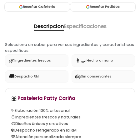
Reseñar Cafetería
Reseñar Pedidos
Descripcion
Especificaciones
Selecciona un sabor para ver sus ingredientes y características
específicas.
🌿
👩‍🍳
Ingredientes frescos
Hecho a mano
🚚
🎂
Despacho RM
Sin conservantes
🎀
tortas artesanales santiago, tortas a domicilio la flori
Pastelería Patty Cariño
✨
Elaboración 100% artesanal
🥚
Ingredientes frescos y naturales
🎨
Diseños únicos y creativos
❄️
Despacho refrigerado en la RM
💬
Atención personalizada siempre