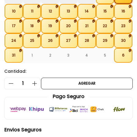
🏠
🏠
🏠
🏠
🏠
🏠
🏠
10
11
12
13
14
15
16
🏠
🏠
🏠
🏠
🏠
🏠
🏠
17
18
19
20
21
22
23
🏠
🏠
🏠
🏠
🏠
🏠
🏠
24
25
26
27
28
29
30
🏠
🏠
31
1
2
3
4
5
6
Cantidad:
1
AGREGAR
Pago Seguro
Envios Seguros