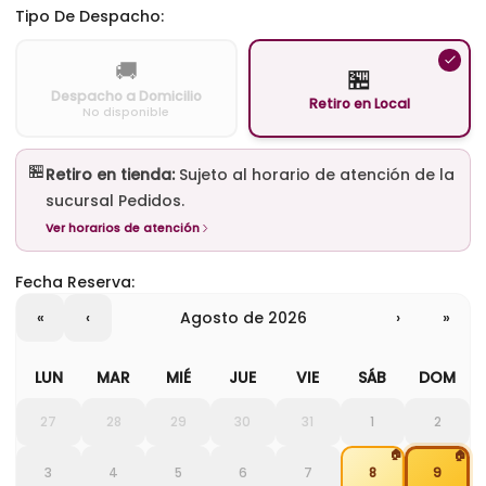
Tipo De Despacho:
🚚
🏪
Despacho a Domicilio
Retiro en Local
No disponible
🏪
Retiro en tienda:
Sujeto al horario de atención de la
sucursal Pedidos.
Ver horarios de atención
Fecha Reserva:
«
‹
agosto de 2026
›
»
LUN
MAR
MIÉ
JUE
VIE
SÁB
DOM
27
28
29
30
31
1
2
🏠
🏠
3
4
5
6
7
8
9