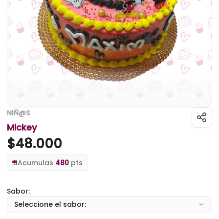
NIÑ@S
Mickey
$
48.000
Acumulas
480
pts
Sabor:
Seleccione el sabor: