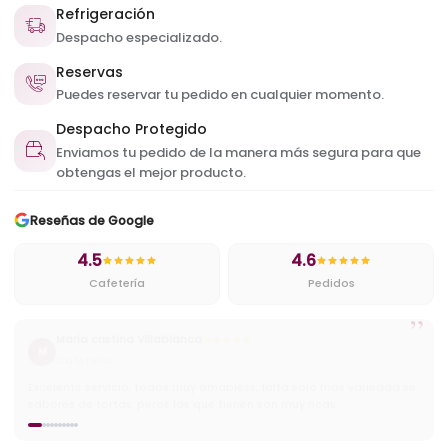
Refrigeración
Despacho especializado.
Reservas
Puedes reservar tu pedido en cualquier momento.
Despacho Protegido
Enviamos tu pedido de la manera más segura para que
obtengas el mejor producto.
Reseñas de Google
4.5
4.6
Cafetería
Pedidos
”
Cristian
C
Cafetería
Muy ricos pasteles y excelentes precios ademas tienen buena
variedad de helados y cafes.