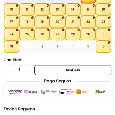
🏠
🏠
🏠
🏠
🏠
🏠
🏠
10
11
12
13
14
15
16
🏠
🏠
🏠
🏠
🏠
🏠
🏠
17
18
19
20
21
22
23
🏠
🏠
🏠
🏠
🏠
🏠
🏠
24
25
26
27
28
29
30
🏠
🏠
31
1
2
3
4
5
6
Cantidad:
1
AGREGAR
Pago Seguro
Envios Seguros