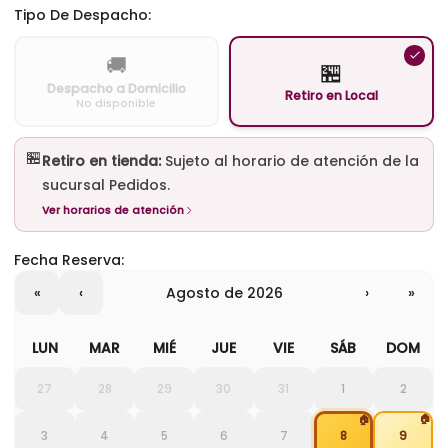
Tipo De Despacho:
🚚
🏪
Despacho a Domicilio
Retiro en Local
No disponible
🏪
Retiro en tienda:
Sujeto al horario de atención de la
sucursal Pedidos.
Ver horarios de atención
Fecha Reserva:
«
‹
agosto de 2026
›
»
LUN
MAR
MIÉ
JUE
VIE
SÁB
DOM
27
28
29
30
31
1
2
🏠
🏠
3
4
5
6
7
8
9