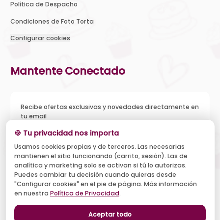
Política de Despacho
Condiciones de Foto Torta
Configurar cookies
Mantente Conectado
Recibe ofertas exclusivas y novedades directamente en
tu email
🍪 Tu privacidad nos importa
Usamos cookies propias y de terceros. Las necesarias
mantienen el sitio funcionando (carrito, sesión). Las de
Acepto recibir novedades y ofertas, y el tratamiento de mi
analítica y marketing solo se activan si tú lo autorizas.
email según la
Política de Privacidad
. Puedo darme de baja
cuando quiera.
Puedes cambiar tu decisión cuando quieras desde
"Configurar cookies" en el pie de página. Más información
Suscribirse
en nuestra
Política de Privacidad
.
Aceptar todo