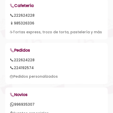
Cafetería
📞
222624228
📱
985326336
☕
Tortas express, trozo de torta, pastelería y más
Pedidos
📞
222624228
📞
224192574
🎂
Pedidos personalizados
Novios
996935307