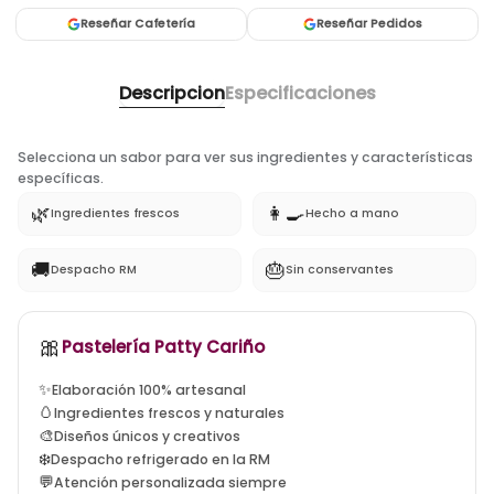
Reseñar Cafetería
Reseñar Pedidos
Descripcion
Especificaciones
Selecciona un sabor para ver sus ingredientes y características
específicas.
🌿
👩‍🍳
Ingredientes frescos
Hecho a mano
🚚
🎂
Despacho RM
Sin conservantes
🎀
tortas artesanales santiago, tortas a domicilio la flori
Pastelería Patty Cariño
✨
Elaboración 100% artesanal
🥚
Ingredientes frescos y naturales
🎨
Diseños únicos y creativos
❄️
Despacho refrigerado en la RM
💬
Atención personalizada siempre