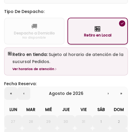
Tipo De Despacho:
🚚
🏪
Despacho a Domicilio
Retiro en Local
No disponible
🏪
Retiro en tienda:
Sujeto al horario de atención de la
sucursal Pedidos.
Ver horarios de atención
Fecha Reserva:
«
‹
agosto de 2026
›
»
LUN
MAR
MIÉ
JUE
VIE
SÁB
DOM
27
28
29
30
31
1
2