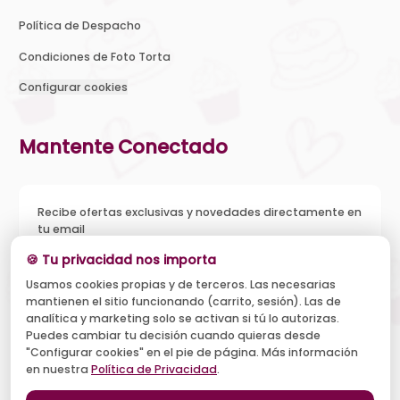
Política de Despacho
Condiciones de Foto Torta
Configurar cookies
Mantente Conectado
Recibe ofertas exclusivas y novedades directamente en
tu email
🍪 Tu privacidad nos importa
Usamos cookies propias y de terceros. Las necesarias
mantienen el sitio funcionando (carrito, sesión). Las de
Acepto recibir novedades y ofertas, y el tratamiento de mi
analítica y marketing solo se activan si tú lo autorizas.
email según la
Política de Privacidad
. Puedo darme de baja
cuando quiera.
Puedes cambiar tu decisión cuando quieras desde
"Configurar cookies" en el pie de página. Más información
Suscribirse
en nuestra
Política de Privacidad
.