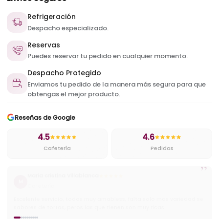
Refrigeración
Despacho especializado.
Reservas
Puedes reservar tu pedido en cualquier momento.
Despacho Protegido
Enviamos tu pedido de la manera más segura para que
obtengas el mejor producto.
Reseñas de Google
4.5
4.6
Cafetería
Pedidos
”
Cristian
C
Cafetería
Muy ricos pasteles y excelentes precios ademas tienen buena
variedad de helados y cafes.