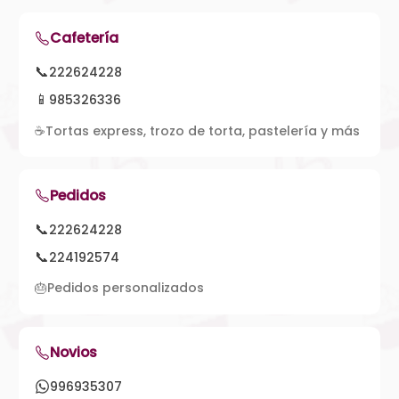
Cafetería
📞
222624228
📱
985326336
☕
Tortas express, trozo de torta, pastelería y más
Pedidos
📞
222624228
📞
224192574
🎂
Pedidos personalizados
Novios
996935307