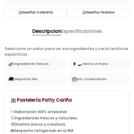
Reseñar Cafetería
Reseñar Pedidos
Descripcion
Especificaciones
Selecciona un sabor para ver sus ingredientes y características
específicas.
🌿
👩‍🍳
Ingredientes frescos
Hecho a mano
🚚
🎂
Despacho RM
Sin conservantes
🎀
tortas artesanales santiago, tortas a domicilio la flori
Pastelería Patty Cariño
✨
Elaboración 100% artesanal
🥚
Ingredientes frescos y naturales
🎨
Diseños únicos y creativos
❄️
Despacho refrigerado en la RM