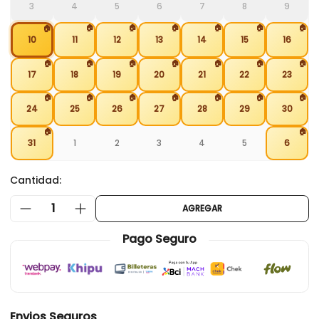
3
4
5
6
7
8
9
🏠
🏠
🏠
🏠
🏠
🏠
🏠
10
11
12
13
14
15
16
🏠
🏠
🏠
🏠
🏠
🏠
🏠
17
18
19
20
21
22
23
🏠
🏠
🏠
🏠
🏠
🏠
🏠
24
25
26
27
28
29
30
🏠
🏠
31
1
2
3
4
5
6
Cantidad:
1
AGREGAR
Pago Seguro
Envios Seguros