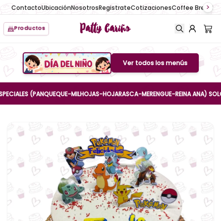
Contacto
Ubicación
Nosotros
Registrate
Cotizaciones
Coffee Break
No
Patty Cariño
Productos
Ver todos los menús
Boton de menu
IALES (PANQUEQUE-MILHOJAS-HOJARASCA-MERENGUE-REINA ANA) SOLO HASTA