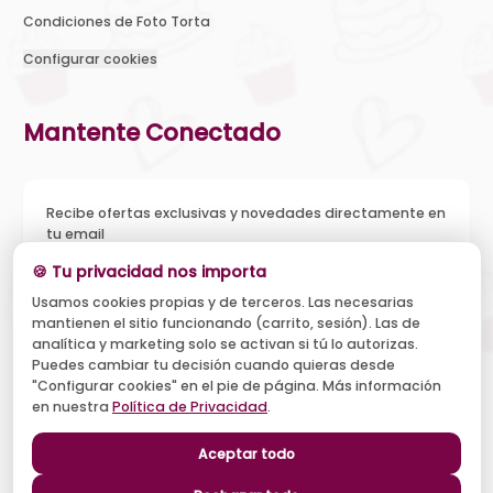
Condiciones de Foto Torta
Configurar cookies
Mantente Conectado
Recibe ofertas exclusivas y novedades directamente en
tu email
🍪 Tu privacidad nos importa
Usamos cookies propias y de terceros. Las necesarias
mantienen el sitio funcionando (carrito, sesión). Las de
Acepto recibir novedades y ofertas, y el tratamiento de mi
analítica y marketing solo se activan si tú lo autorizas.
email según la
Política de Privacidad
. Puedo darme de baja
cuando quiera.
Puedes cambiar tu decisión cuando quieras desde
"Configurar cookies" en el pie de página. Más información
Suscribirse
en nuestra
Política de Privacidad
.
Aceptar todo