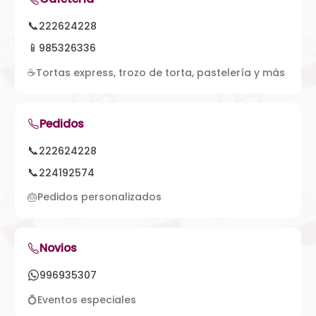
📞
222624228
📱
985326336
☕
Tortas express, trozo de torta, pastelería y más
Pedidos
📞
222624228
📞
224192574
🎂
Pedidos personalizados
Novios
996935307
💍
Eventos especiales