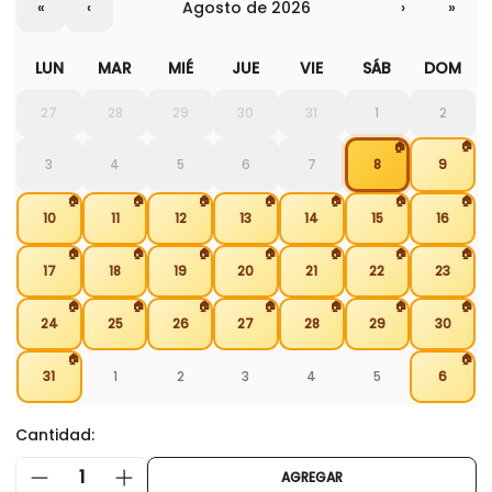
«
‹
agosto de 2026
›
»
LUN
MAR
MIÉ
JUE
VIE
SÁB
DOM
27
28
29
30
31
1
2
🏠
🏠
3
4
5
6
7
8
9
🏠
🏠
🏠
🏠
🏠
🏠
🏠
10
11
12
13
14
15
16
🏠
🏠
🏠
🏠
🏠
🏠
🏠
17
18
19
20
21
22
23
🏠
🏠
🏠
🏠
🏠
🏠
🏠
24
25
26
27
28
29
30
🏠
🏠
31
1
2
3
4
5
6
Cantidad:
1
AGREGAR