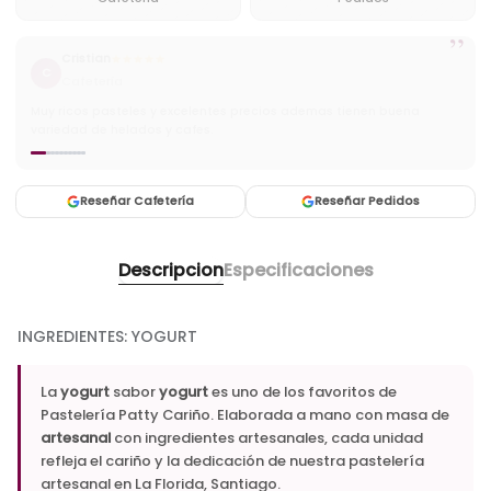
”
Cristian
C
Cafetería
Muy ricos pasteles y excelentes precios ademas tienen buena
variedad de helados y cafes.
Reseñar Cafetería
Reseñar Pedidos
Descripcion
Especificaciones
INGREDIENTES: YOGURT
La
yogurt
sabor
yogurt
es uno de los favoritos de
Pastelería Patty Cariño. Elaborada a mano con masa de
artesanal
con ingredientes artesanales, cada unidad
refleja el cariño y la dedicación de nuestra pastelería
artesanal en La Florida, Santiago.