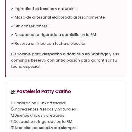
✔ Ingredientes frescos y naturales
✔ Masa de artesanal elaborada artesanalmente
✔ Sin conservantes
✔ Despacho refrigerado a domicilio en la RM
✔ Reserva en línea con fecha a elección
Disponible para
despacho a domicilio en Santiago
y sus
comunas. Reserva con anticipación para garantizar tu
fecha especial.
🎀
tortas artesanales santiago, tortas a domicilio la flori
Pastelería Patty Cariño
✨
Elaboración 100% artesanal
🥚
Ingredientes frescos y naturales
🎨
Diseños únicos y creativos
❄️
Despacho refrigerado en la RM
💬
Atención personalizada siempre