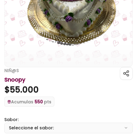
NIÑ@S
Snoopy
$
55.000
Acumulas
550
pts
Sabor:
Seleccione el sabor: