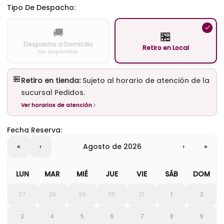
Tipo De Despacho:
🚚
🏪
Despacho a Domicilio
Retiro en Local
No disponible
🏪
Retiro en tienda:
Sujeto al horario de atención de la
sucursal Pedidos.
Ver horarios de atención
Fecha Reserva:
«
‹
agosto de 2026
›
»
LUN
MAR
MIÉ
JUE
VIE
SÁB
DOM
27
28
29
30
31
1
2
3
4
5
6
7
8
9