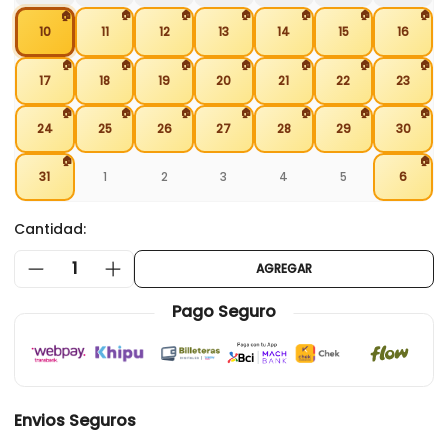
🏠
🏠
🏠
🏠
🏠
🏠
🏠
10
11
12
13
14
15
16
🏠
🏠
🏠
🏠
🏠
🏠
🏠
17
18
19
20
21
22
23
🏠
🏠
🏠
🏠
🏠
🏠
🏠
24
25
26
27
28
29
30
🏠
🏠
31
1
2
3
4
5
6
Cantidad:
1
AGREGAR
Pago Seguro
Envios Seguros