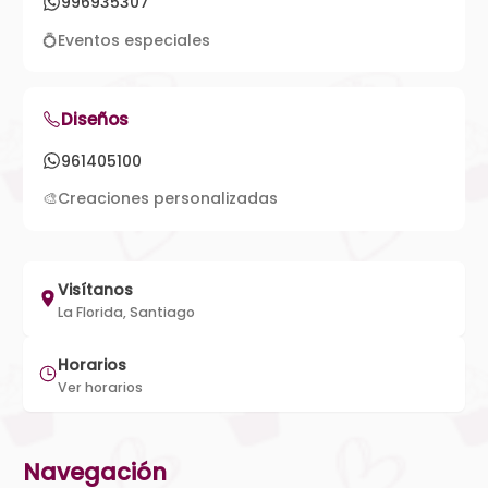
996935307
💍
Eventos especiales
Diseños
961405100
🎨
Creaciones personalizadas
Visítanos
La Florida, Santiago
Horarios
Ver horarios
Navegación