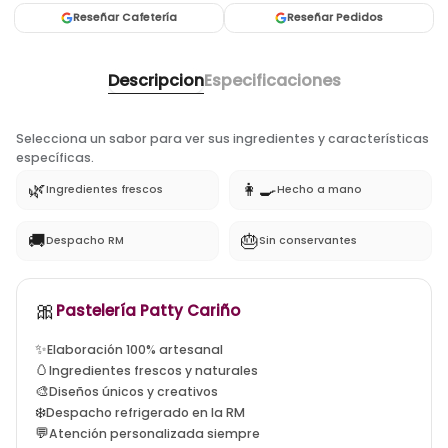
Reseñar Cafetería
Reseñar Pedidos
Descripcion
Especificaciones
Selecciona un sabor para ver sus ingredientes y características
específicas.
🌿
👩‍🍳
Ingredientes frescos
Hecho a mano
🚚
🎂
Despacho RM
Sin conservantes
🎀
tortas artesanales santiago, tortas a domicilio la flori
Pastelería Patty Cariño
✨
Elaboración 100% artesanal
🥚
Ingredientes frescos y naturales
🎨
Diseños únicos y creativos
❄️
Despacho refrigerado en la RM
💬
Atención personalizada siempre