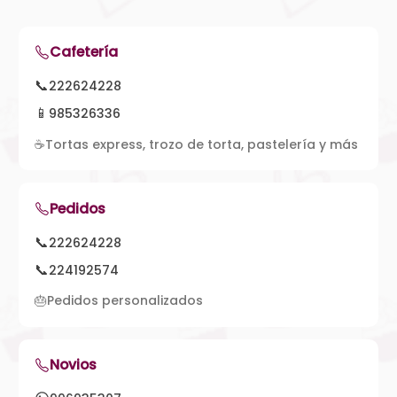
Cafetería
📞
222624228
📱
985326336
☕
Tortas express, trozo de torta, pastelería y más
Pedidos
📞
222624228
📞
224192574
🎂
Pedidos personalizados
Novios