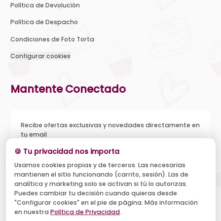
Política de Devolución
Política de Despacho
Condiciones de Foto Torta
Configurar cookies
Mantente Conectado
Recibe ofertas exclusivas y novedades directamente en
tu email
🍪 Tu privacidad nos importa
Usamos cookies propias y de terceros. Las necesarias
mantienen el sitio funcionando (carrito, sesión). Las de
Acepto recibir novedades y ofertas, y el tratamiento de mi
analítica y marketing solo se activan si tú lo autorizas.
email según la
Política de Privacidad
. Puedo darme de baja
cuando quiera.
Puedes cambiar tu decisión cuando quieras desde
"Configurar cookies" en el pie de página. Más información
Suscribirse
en nuestra
Política de Privacidad
.