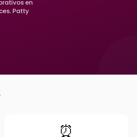
orativos en
ces. Patty
?
⏰