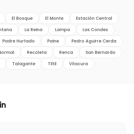
El Bosque
El Monte
Estación Central
intana
La Reina
Lampa
Las Condes
Padre Hurtado
Paine
Pedro Aguirre Cerda
Normal
Recoleta
Renca
San Bernardo
Talagante
Tiltil
Vitacura
in