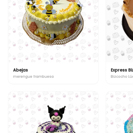
Abejas
Express B
merengue frambuesa
Bizcocho L