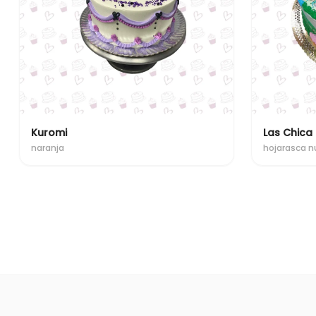
Kuromi
Las Chica
naranja
hojarasca n