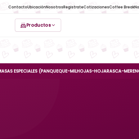
Contacto
Ubicación
Nosotros
Registrate
Cotizaciones
Coffee Break
No
Productos
SPECIALES (PANQUEQUE-MILHOJAS-HOJARASCA-MERENGUE-REINA 