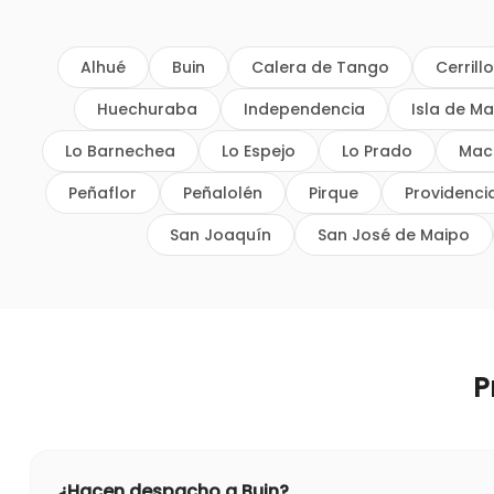
Alhué
Buin
Calera de Tango
Cerrill
Huechuraba
Independencia
Isla de Ma
Lo Barnechea
Lo Espejo
Lo Prado
Mac
Peñaflor
Peñalolén
Pirque
Providenci
San Joaquín
San José de Maipo
P
¿Hacen despacho a Buin?