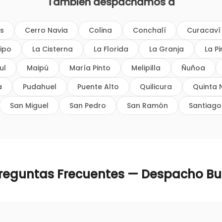
También despachamos a
os
Cerro Navia
Colina
Conchalí
Curacaví
ipo
La Cisterna
La Florida
La Granja
La P
ul
Maipú
María Pinto
Melipilla
Ñuñoa
a
Pudahuel
Puente Alto
Quilicura
Quinta 
San Miguel
San Pedro
San Ramón
Santiago
reguntas Frecuentes — Despacho
Bu