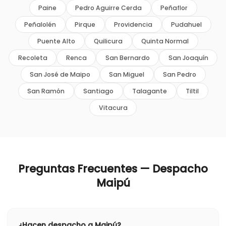
Paine
Pedro Aguirre Cerda
Peñaflor
Peñalolén
Pirque
Providencia
Pudahuel
Puente Alto
Quilicura
Quinta Normal
Recoleta
Renca
San Bernardo
San Joaquín
San José de Maipo
San Miguel
San Pedro
San Ramón
Santiago
Talagante
Tiltil
Vitacura
Preguntas Frecuentes — Despacho
Maipú
¿Hacen despacho a Maipú?