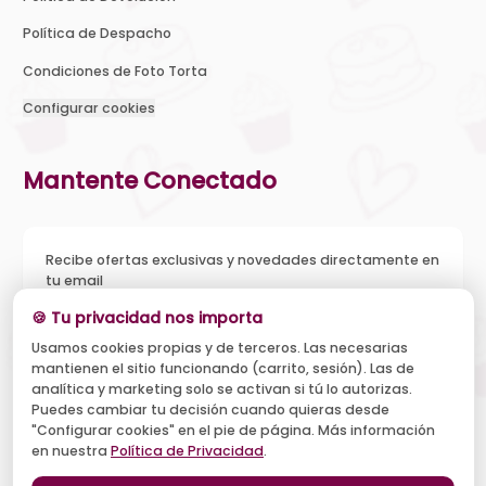
Política de Despacho
Condiciones de Foto Torta
Configurar cookies
Mantente Conectado
Recibe ofertas exclusivas y novedades directamente en
tu email
🍪 Tu privacidad nos importa
Usamos cookies propias y de terceros. Las necesarias
mantienen el sitio funcionando (carrito, sesión). Las de
Acepto recibir novedades y ofertas, y el tratamiento de mi
analítica y marketing solo se activan si tú lo autorizas.
email según la
Política de Privacidad
. Puedo darme de baja
cuando quiera.
Puedes cambiar tu decisión cuando quieras desde
"Configurar cookies" en el pie de página. Más información
Suscribirse
en nuestra
Política de Privacidad
.