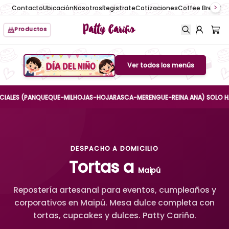
Contacto
Ubicación
Nosotros
Registrate
Cotizaciones
Coffee Break
No
Patty Cariño
Productos
Ver todos los menús
Boton de menu
ES (PANQUEQUE-MILHOJAS-HOJARASCA-MERENGUE-REINA ANA) SOLO HASTA EL
DESPACHO A DOMICILIO
Tortas a
Maipú
Repostería artesanal para eventos, cumpleaños y
corporativos en Maipú. Mesa dulce completa con
tortas, cupcakes y dulces. Patty Cariño.