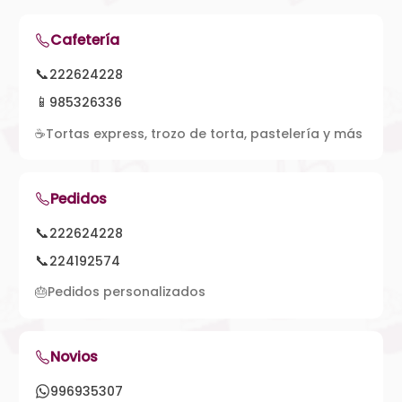
Cafetería
📞
222624228
📱
985326336
☕
Tortas express, trozo de torta, pastelería y más
Pedidos
📞
222624228
📞
224192574
🎂
Pedidos personalizados
Novios
996935307