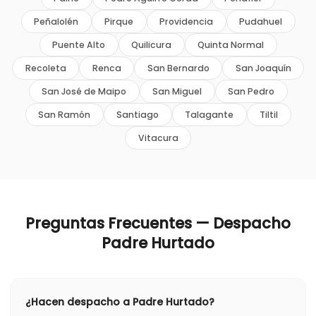
Peñalolén
Pirque
Providencia
Pudahuel
Puente Alto
Quilicura
Quinta Normal
Recoleta
Renca
San Bernardo
San Joaquín
San José de Maipo
San Miguel
San Pedro
San Ramón
Santiago
Talagante
Tiltil
Vitacura
Preguntas Frecuentes — Despacho
Padre Hurtado
¿Hacen despacho a Padre Hurtado?