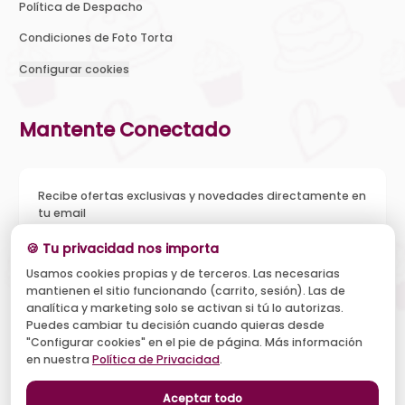
Política de Despacho
Condiciones de Foto Torta
Configurar cookies
Mantente Conectado
Recibe ofertas exclusivas y novedades directamente en
tu email
🍪 Tu privacidad nos importa
Usamos cookies propias y de terceros. Las necesarias
mantienen el sitio funcionando (carrito, sesión). Las de
Acepto recibir novedades y ofertas, y el tratamiento de mi
email según la
Política de Privacidad
. Puedo darme de baja
analítica y marketing solo se activan si tú lo autorizas.
cuando quiera.
Puedes cambiar tu decisión cuando quieras desde
"Configurar cookies" en el pie de página. Más información
Suscribirse
en nuestra
Política de Privacidad
.
Aceptar todo