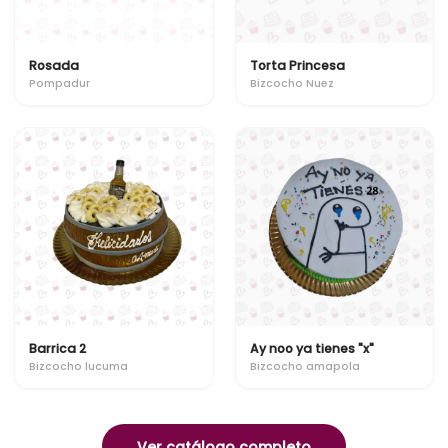
Rosada
Torta Princesa
Pompadur
Bizcocho Nuez
Barrica 2
Ay noo ya tienes "x"
Bizcocho lucuma
Bizcocho amapola
Ver catálogo completo