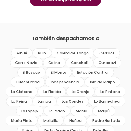
También despachamos a
Alhué
Buin
Calera de Tango
Cerrillos
Cerro Navia
Colina
Conchalí
Curacaví
El Bosque
El Monte
Estación Central
Huechuraba
Independencia
Isla de Maipo
La Cisterna
La Florida
La Granja
La Pintana
La Reina
Lampa
Las Condes
Lo Barnechea
Lo Espejo
Lo Prado
Macul
Maipú
María Pinto
Melipilla
Ñuñoa
Padre Hurtado
Paine
Pedro Aguirre Cerda
Peñaflor