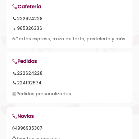
Cafetería
📞
222624228
📱
985326336
☕
Tortas express, trozo de torta, pastelería y más
Pedidos
📞
222624228
📞
224192574
🎂
Pedidos personalizados
Novios
996935307
💍
Eventos especiales