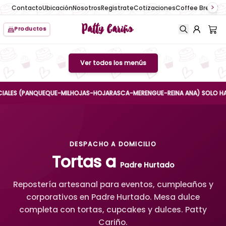
Contacto
Ubicación
Nosotros
Registrate
Cotizaciones
Coffee Break
No
Patty Cariño
Productos
Ver todos los menús
S (PANQUEQUE-MILHOJAS-HOJARASCA-MERENGUE-REINA ANA) SOLO HASTA EL 
DESPACHO A DOMICILIO
Tortas a
Padre Hurtado
Repostería artesanal para eventos, cumpleaños y
corporativos en Padre Hurtado. Mesa dulce
completa con tortas, cupcakes y dulces. Patty
Cariño.