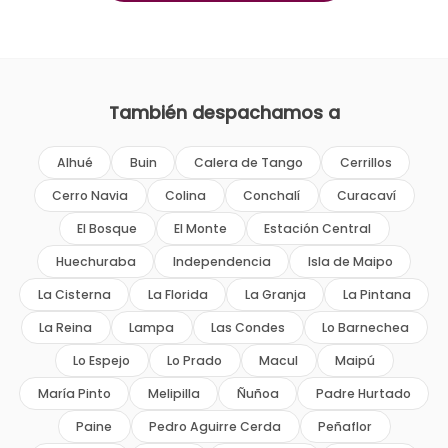
También despachamos a
Alhué
Buin
Calera de Tango
Cerrillos
Cerro Navia
Colina
Conchalí
Curacaví
El Bosque
El Monte
Estación Central
Huechuraba
Independencia
Isla de Maipo
La Cisterna
La Florida
La Granja
La Pintana
La Reina
Lampa
Las Condes
Lo Barnechea
Lo Espejo
Lo Prado
Macul
Maipú
María Pinto
Melipilla
Ñuñoa
Padre Hurtado
Paine
Pedro Aguirre Cerda
Peñaflor