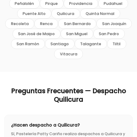
Peñalolén
Pirque
Providencia
Pudahuel
Puente Alto
Quilicura
Quinta Normal
Recoleta
Renca
San Bernardo
San Joaquín
San José de Maipo
San Miguel
San Pedro
San Ramón
Santiago
Talagante
Tiltil
Vitacura
Preguntas Frecuentes — Despacho
Quilicura
¿Hacen despacho a Quilicura?
Sí, Pastelería Patty Cariño realiza despachos a Quilicura y