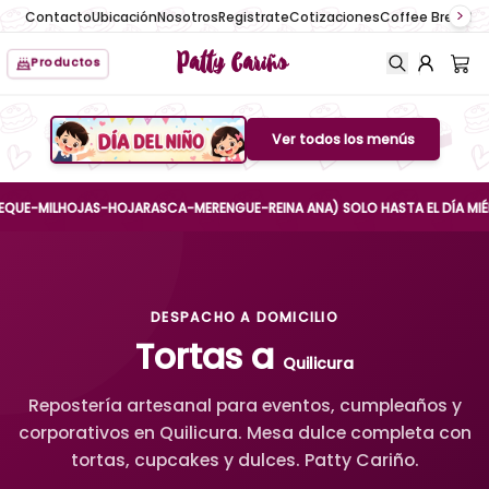
Contacto
Ubicación
Nosotros
Registrate
Cotizaciones
Coffee Break
No
Patty Cariño
Productos
Ver todos los menús
Boton de menu
MILHOJAS-HOJARASCA-MERENGUE-REINA ANA) SOLO HASTA EL DÍA MIÉRCOLES
DESPACHO A DOMICILIO
Tortas a
Quilicura
Repostería artesanal para eventos, cumpleaños y
corporativos en Quilicura. Mesa dulce completa con
tortas, cupcakes y dulces. Patty Cariño.