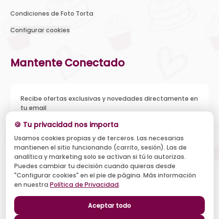
Condiciones de Foto Torta
Configurar cookies
Mantente Conectado
Recibe ofertas exclusivas y novedades directamente en
tu email
🍪 Tu privacidad nos importa
Usamos cookies propias y de terceros. Las necesarias
mantienen el sitio funcionando (carrito, sesión). Las de
Acepto recibir novedades y ofertas, y el tratamiento de mi
analítica y marketing solo se activan si tú lo autorizas.
email según la
Política de Privacidad
. Puedo darme de baja
cuando quiera.
Puedes cambiar tu decisión cuando quieras desde
"Configurar cookies" en el pie de página. Más información
Suscribirse
en nuestra
Política de Privacidad
.
Aceptar todo