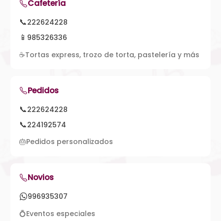
Cafetería
📞
222624228
📱
985326336
☕
Tortas express, trozo de torta, pastelería y más
Pedidos
📞
222624228
📞
224192574
🎂
Pedidos personalizados
Novios
996935307
💍
Eventos especiales