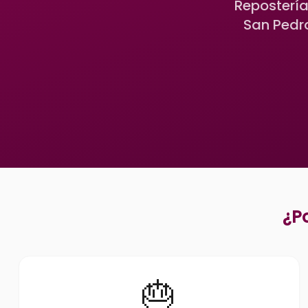
Repostería
San Pedro
¿P
🎂