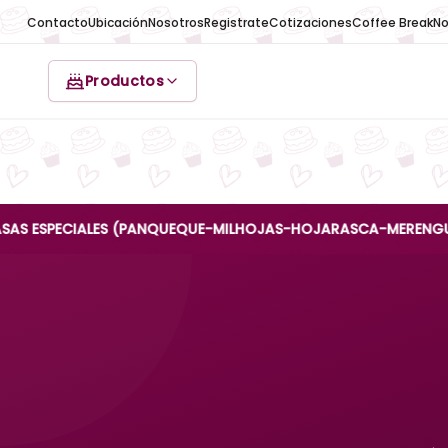
Contacto
Ubicación
Nosotros
Registrate
Cotizaciones
Coffee Break
No
Productos
ECIALES (PANQUEQUE-MILHOJAS-HOJARASCA-MERENGUE-REINA A