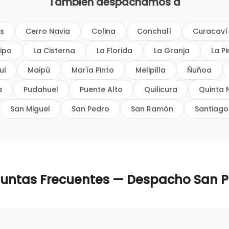
También despachamos a
os
Cerro Navia
Colina
Conchalí
Curacaví
ipo
La Cisterna
La Florida
La Granja
La P
ul
Maipú
María Pinto
Melipilla
Ñuñoa
a
Pudahuel
Puente Alto
Quilicura
Quinta 
San Miguel
San Pedro
San Ramón
Santiago
guntas Frecuentes — Despacho
San 