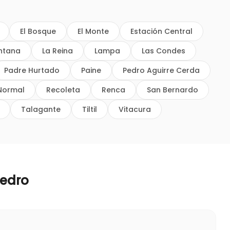
El Bosque
El Monte
Estación Central
intana
La Reina
Lampa
Las Condes
Padre Hurtado
Paine
Pedro Aguirre Cerda
Normal
Recoleta
Renca
San Bernardo
Talagante
Tiltil
Vitacura
Pedro