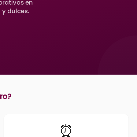
orativos en
 y dulces.
ro
?
⏰