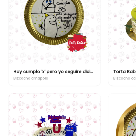
Hoy cumplo 'x' pero yo seguire diciendo que tengo 'x'
Torta Bab
Bizcocho amapola
Bizcocho ca