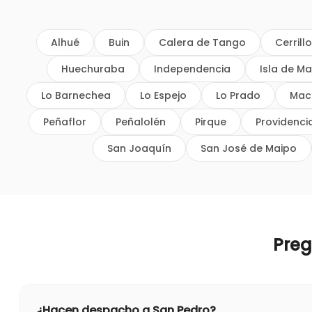
Alhué
Buin
Calera de Tango
Cerrill
Huechuraba
Independencia
Isla de Ma
Lo Barnechea
Lo Espejo
Lo Prado
Mac
Peñaflor
Peñalolén
Pirque
Providenci
San Joaquín
San José de Maipo
Pre
¿Hacen despacho a San Pedro?