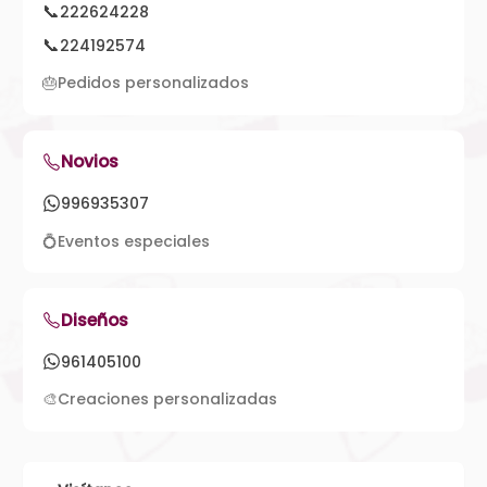
📞
222624228
📞
224192574
🎂
Pedidos personalizados
Novios
996935307
💍
Eventos especiales
Diseños
961405100
🎨
Creaciones personalizadas