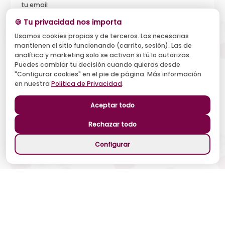
tu email
🍪 Tu privacidad nos importa
Usamos cookies propias y de terceros. Las necesarias
mantienen el sitio funcionando (carrito, sesión). Las de
Acepto recibir novedades y ofertas, y el tratamiento de mi
analítica y marketing solo se activan si tú lo autorizas.
email según la
Política de Privacidad
. Puedo darme de baja
cuando quiera.
Puedes cambiar tu decisión cuando quieras desde
"Configurar cookies" en el pie de página. Más información
Suscribirse
en nuestra
Política de Privacidad
.
Aceptar todo
Síguenos
Rechazar todo
Configurar
©
2026
Patty Cariño. Todos los derechos reservados.
Métodos de Pago Seguros