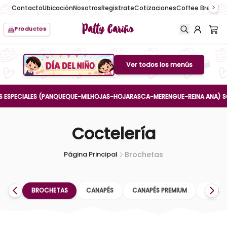
Contacto
Ubicación
Nosotros
Registrate
Cotizaciones
Coffee Break
No
Patty Cariño
Productos
Ver todos los menús
Boton de menu
ESPECIALES (PANQUEQUE-MILHOJAS-HOJARASCA-MERENGUE-REINA ANA) SOLO 
Coctelería
Página Principal
Brochetas
BROCHETAS
CANAPÉS
CANAPÉS PREMIUM
CONGE