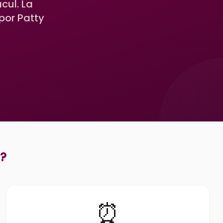
ul. La
por Patty
?
⏰