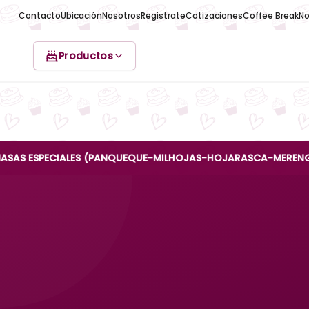
Contacto
Ubicación
Nosotros
Registrate
Cotizaciones
Coffee Break
No
Productos
SPECIALES (PANQUEQUE-MILHOJAS-HOJARASCA-MERENGUE-REINA 