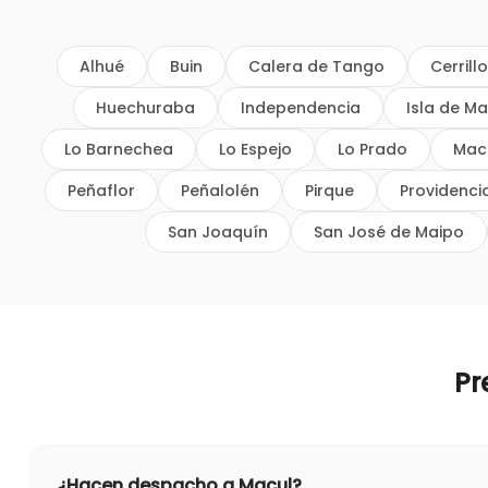
Alhué
Buin
Calera de Tango
Cerrill
Huechuraba
Independencia
Isla de Ma
Lo Barnechea
Lo Espejo
Lo Prado
Mac
Peñaflor
Peñalolén
Pirque
Providenci
San Joaquín
San José de Maipo
Pr
¿Hacen despacho a Macul?