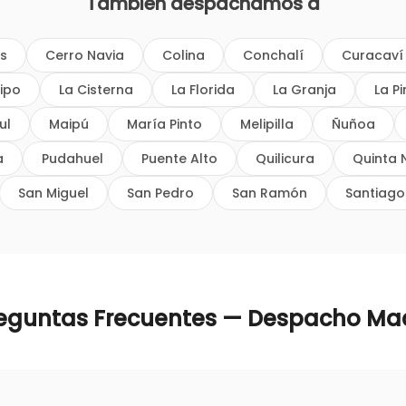
También despachamos a
os
Cerro Navia
Colina
Conchalí
Curacaví
ipo
La Cisterna
La Florida
La Granja
La P
ul
Maipú
María Pinto
Melipilla
Ñuñoa
a
Pudahuel
Puente Alto
Quilicura
Quinta 
San Miguel
San Pedro
San Ramón
Santiago
eguntas Frecuentes — Despacho
Ma