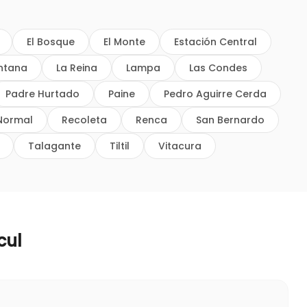
El Bosque
El Monte
Estación Central
intana
La Reina
Lampa
Las Condes
Padre Hurtado
Paine
Pedro Aguirre Cerda
Normal
Recoleta
Renca
San Bernardo
Talagante
Tiltil
Vitacura
cul