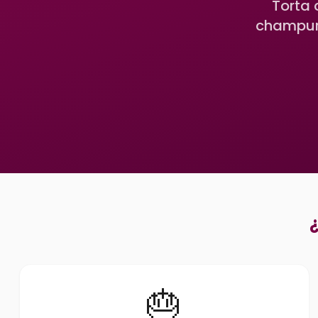
Torta
champurr
¿
🎂