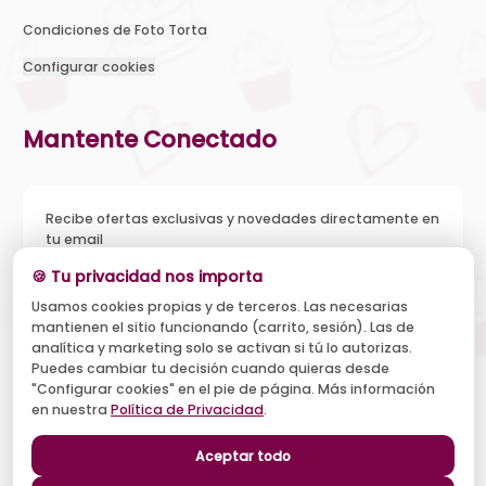
Condiciones de Foto Torta
Configurar cookies
Mantente Conectado
Recibe ofertas exclusivas y novedades directamente en
tu email
🍪 Tu privacidad nos importa
Usamos cookies propias y de terceros. Las necesarias
mantienen el sitio funcionando (carrito, sesión). Las de
Acepto recibir novedades y ofertas, y el tratamiento de mi
analítica y marketing solo se activan si tú lo autorizas.
email según la
Política de Privacidad
. Puedo darme de baja
cuando quiera.
Puedes cambiar tu decisión cuando quieras desde
"Configurar cookies" en el pie de página. Más información
Suscribirse
en nuestra
Política de Privacidad
.
Aceptar todo