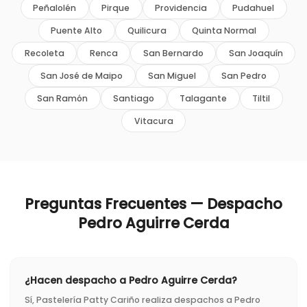
Peñalolén
Pirque
Providencia
Pudahuel
Puente Alto
Quilicura
Quinta Normal
Recoleta
Renca
San Bernardo
San Joaquín
San José de Maipo
San Miguel
San Pedro
San Ramón
Santiago
Talagante
Tiltil
Vitacura
Preguntas Frecuentes — Despacho
Pedro Aguirre Cerda
¿Hacen despacho a Pedro Aguirre Cerda?
Sí, Pastelería Patty Cariño realiza despachos a Pedro