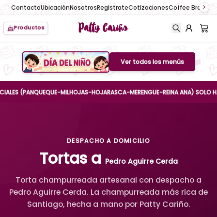
Contacto
Ubicación
Nosotros
Registrate
Cotizaciones
Coffee Break
No
Patty Cariño
Productos
Ver todos los menús
Boton de menu
ES (PANQUEQUE-MILHOJAS-HOJARASCA-MERENGUE-REINA ANA) SOLO HASTA EL
DESPACHO A DOMICILIO
Tortas a
Pedro Aguirre Cerda
Torta champurreada artesanal con despacho a
Pedro Aguirre Cerda. La champurreada más rica de
Santiago, hecha a mano por Patty Cariño.