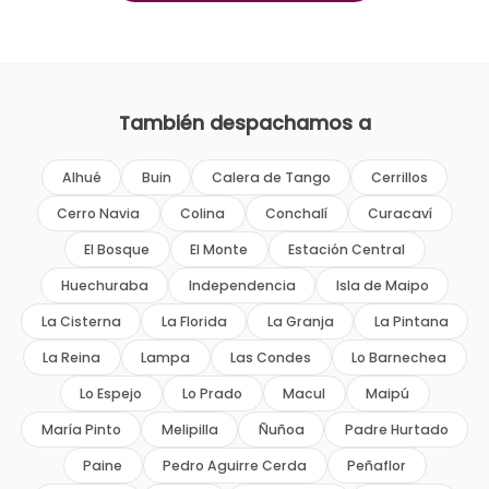
También despachamos a
Alhué
Buin
Calera de Tango
Cerrillos
Cerro Navia
Colina
Conchalí
Curacaví
El Bosque
El Monte
Estación Central
Huechuraba
Independencia
Isla de Maipo
La Cisterna
La Florida
La Granja
La Pintana
La Reina
Lampa
Las Condes
Lo Barnechea
Lo Espejo
Lo Prado
Macul
Maipú
María Pinto
Melipilla
Ñuñoa
Padre Hurtado
Paine
Pedro Aguirre Cerda
Peñaflor