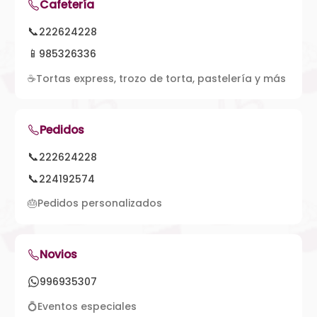
Cafetería
📞
222624228
📱
985326336
☕
Tortas express, trozo de torta, pastelería y más
Pedidos
📞
222624228
📞
224192574
🎂
Pedidos personalizados
Novios
996935307
💍
Eventos especiales