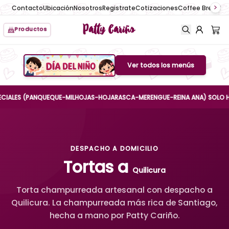
Contacto
Ubicación
Nosotros
Registrate
Cotizaciones
Coffee Break
No
Patty Cariño
Productos
Ver todos los menús
Boton de menu
ES (PANQUEQUE-MILHOJAS-HOJARASCA-MERENGUE-REINA ANA) SOLO HASTA EL
DESPACHO A DOMICILIO
Tortas a
Quilicura
Torta champurreada artesanal con despacho a
Quilicura. La champurreada más rica de Santiago,
hecha a mano por Patty Cariño.