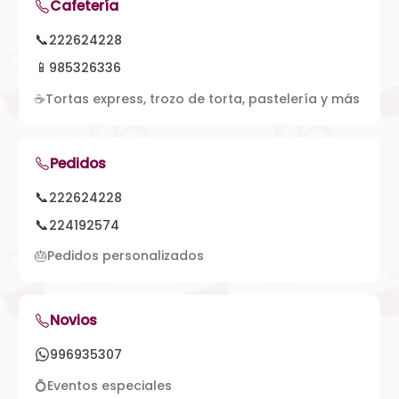
Cafetería
📞
222624228
📱
985326336
☕
Tortas express, trozo de torta, pastelería y más
Pedidos
📞
222624228
📞
224192574
🎂
Pedidos personalizados
Novios
996935307
💍
Eventos especiales