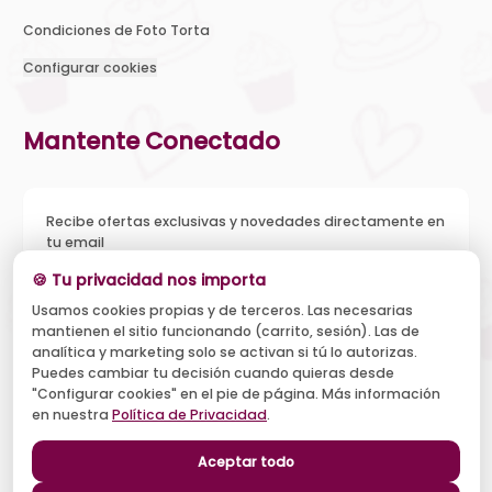
Condiciones de Foto Torta
Configurar cookies
Mantente Conectado
Recibe ofertas exclusivas y novedades directamente en
tu email
🍪 Tu privacidad nos importa
Usamos cookies propias y de terceros. Las necesarias
mantienen el sitio funcionando (carrito, sesión). Las de
Acepto recibir novedades y ofertas, y el tratamiento de mi
analítica y marketing solo se activan si tú lo autorizas.
email según la
Política de Privacidad
. Puedo darme de baja
cuando quiera.
Puedes cambiar tu decisión cuando quieras desde
"Configurar cookies" en el pie de página. Más información
Suscribirse
en nuestra
Política de Privacidad
.
Aceptar todo