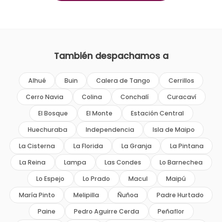
También despachamos a
Alhué
Buin
Calera de Tango
Cerrillos
Cerro Navia
Colina
Conchalí
Curacaví
El Bosque
El Monte
Estación Central
Huechuraba
Independencia
Isla de Maipo
La Cisterna
La Florida
La Granja
La Pintana
La Reina
Lampa
Las Condes
Lo Barnechea
Lo Espejo
Lo Prado
Macul
Maipú
María Pinto
Melipilla
Ñuñoa
Padre Hurtado
Paine
Pedro Aguirre Cerda
Peñaflor