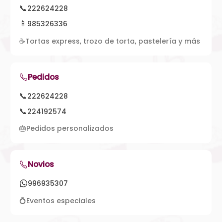
📞
222624228
📱
985326336
☕
Tortas express, trozo de torta, pastelería y más
Pedidos
📞
222624228
📞
224192574
🎂
Pedidos personalizados
Novios
996935307
💍
Eventos especiales