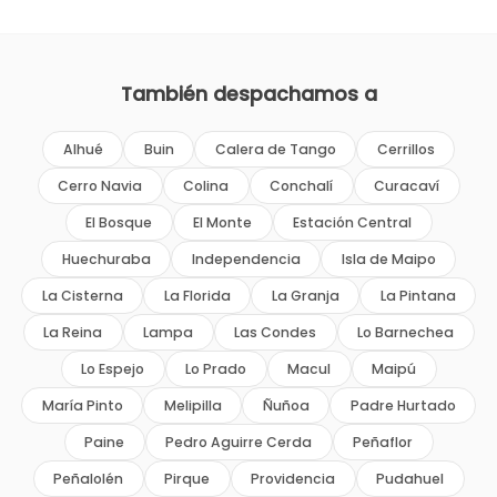
También despachamos a
Alhué
Buin
Calera de Tango
Cerrillos
Cerro Navia
Colina
Conchalí
Curacaví
El Bosque
El Monte
Estación Central
Huechuraba
Independencia
Isla de Maipo
La Cisterna
La Florida
La Granja
La Pintana
La Reina
Lampa
Las Condes
Lo Barnechea
Lo Espejo
Lo Prado
Macul
Maipú
María Pinto
Melipilla
Ñuñoa
Padre Hurtado
Paine
Pedro Aguirre Cerda
Peñaflor
Peñalolén
Pirque
Providencia
Pudahuel