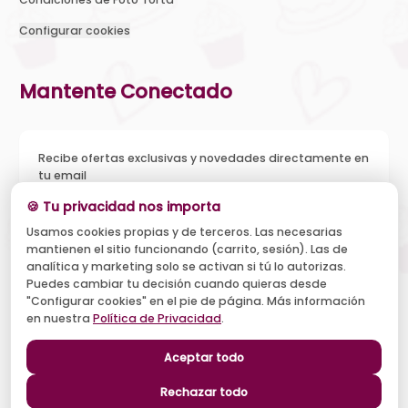
Configurar cookies
Mantente Conectado
Recibe ofertas exclusivas y novedades directamente en
tu email
🍪 Tu privacidad nos importa
Usamos cookies propias y de terceros. Las necesarias
mantienen el sitio funcionando (carrito, sesión). Las de
Acepto recibir novedades y ofertas, y el tratamiento de mi
analítica y marketing solo se activan si tú lo autorizas.
email según la
Política de Privacidad
. Puedo darme de baja
cuando quiera.
Puedes cambiar tu decisión cuando quieras desde
"Configurar cookies" en el pie de página. Más información
Suscribirse
en nuestra
Política de Privacidad
.
Aceptar todo
Síguenos
Rechazar todo