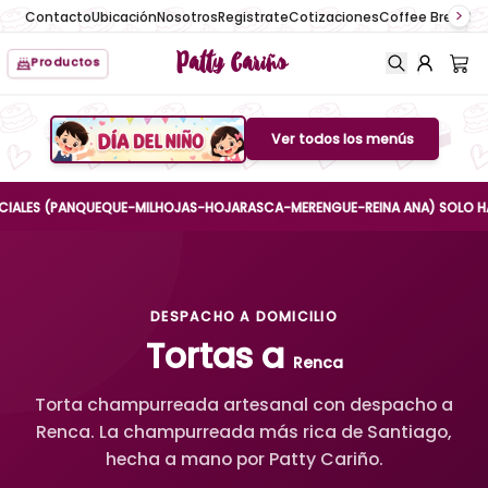
Contacto
Ubicación
Nosotros
Registrate
Cotizaciones
Coffee Break
No
Patty Cariño
Productos
Ver todos los menús
Boton de menu
ES (PANQUEQUE-MILHOJAS-HOJARASCA-MERENGUE-REINA ANA) SOLO HASTA EL
DESPACHO A DOMICILIO
Tortas a
Renca
Torta champurreada artesanal con despacho a
Renca. La champurreada más rica de Santiago,
hecha a mano por Patty Cariño.