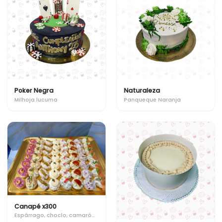
Poker Negra
Naturaleza
Milhoja lucuma
Panqueque Naranja
Canapé x300
Espárrago, choclo, camarón, palmito, jamón aceituna, Tómate cherry, salmón, mouse de quesillo