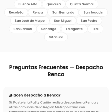
Puente Alto
Quilicura
Quinta Normal
Recoleta
Renca
San Bernardo
San Joaquín
San José de Maipo
San Miguel
San Pedro
San Ramón
Santiago
Talagante
Tiltil
Vitacura
Preguntas Frecuentes — Despacho
Renca
¿Hacen despacho a Renca?
Sí, Pastelería Patty Cariño realiza despachos a Renca y
otras comunas de la Región Metropolitana con
transporte refrigerado para garantizar la calidad de tu