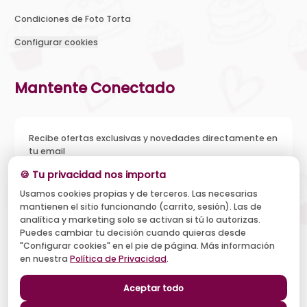
Condiciones de Foto Torta
Configurar cookies
Mantente Conectado
Recibe ofertas exclusivas y novedades directamente en
tu email
🍪 Tu privacidad nos importa
Usamos cookies propias y de terceros. Las necesarias
mantienen el sitio funcionando (carrito, sesión). Las de
Acepto recibir novedades y ofertas, y el tratamiento de mi
analítica y marketing solo se activan si tú lo autorizas.
email según la
Política de Privacidad
. Puedo darme de baja
cuando quiera.
Puedes cambiar tu decisión cuando quieras desde
"Configurar cookies" en el pie de página. Más información
Suscribirse
en nuestra
Política de Privacidad
.
Aceptar todo