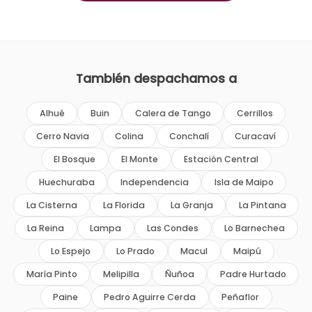
También despachamos a
Alhué
Buin
Calera de Tango
Cerrillos
Cerro Navia
Colina
Conchalí
Curacaví
El Bosque
El Monte
Estación Central
Huechuraba
Independencia
Isla de Maipo
La Cisterna
La Florida
La Granja
La Pintana
La Reina
Lampa
Las Condes
Lo Barnechea
Lo Espejo
Lo Prado
Macul
Maipú
María Pinto
Melipilla
Ñuñoa
Padre Hurtado
Paine
Pedro Aguirre Cerda
Peñaflor