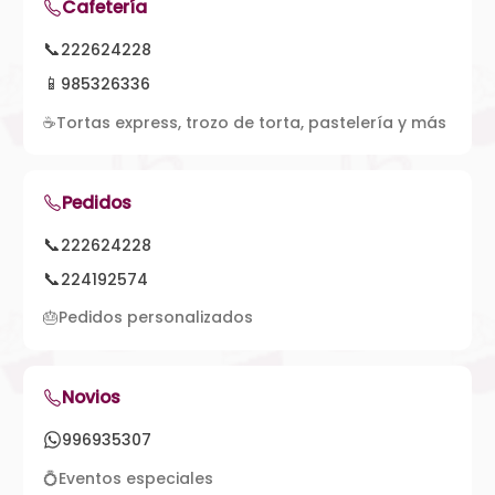
Cafetería
📞
222624228
📱
985326336
☕
Tortas express, trozo de torta, pastelería y más
Pedidos
📞
222624228
📞
224192574
🎂
Pedidos personalizados
Novios
996935307
💍
Eventos especiales