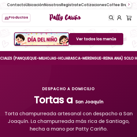
Contacto
Ubicación
Nosotros
Registrate
Cotizaciones
Coffee Break
No
Patty Cariño
Productos
Ver todos los menús
Boton de menu
ES (PANQUEQUE-MILHOJAS-HOJARASCA-MERENGUE-REINA ANA) SOLO HASTA EL
DESPACHO A DOMICILIO
Tortas a
San Joaquín
Torta champurreada artesanal con despacho a San
Joaquín. La champurreada más rica de Santiago,
hecha a mano por Patty Cariño.