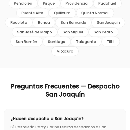
Peñalolén
Pirque
Providencia
Pudahuel
Puente Alto
Quilicura
Quinta Normal
Recoleta
Renca
San Bernardo
San Joaquín
San José de Maipo
San Miguel
San Pedro
San Ramón
Santiago
Talagante
Tiltil
Vitacura
Preguntas Frecuentes — Despacho
San Joaquín
¿Hacen despacho a San Joaquín?
Sí, Pastelería Patty Cariño realiza despachos a San