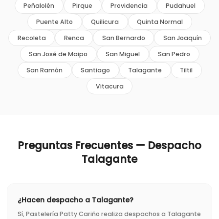
Peñalolén
Pirque
Providencia
Pudahuel
Puente Alto
Quilicura
Quinta Normal
Recoleta
Renca
San Bernardo
San Joaquín
San José de Maipo
San Miguel
San Pedro
San Ramón
Santiago
Talagante
Tiltil
Vitacura
Preguntas Frecuentes — Despacho
Talagante
¿Hacen despacho a Talagante?
Sí, Pastelería Patty Cariño realiza despachos a Talagante