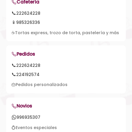
Cafetería
📞
222624228
📱
985326336
☕
Tortas express, trozo de torta, pastelería y más
Pedidos
📞
222624228
📞
224192574
🎂
Pedidos personalizados
Novios
996935307
💍
Eventos especiales