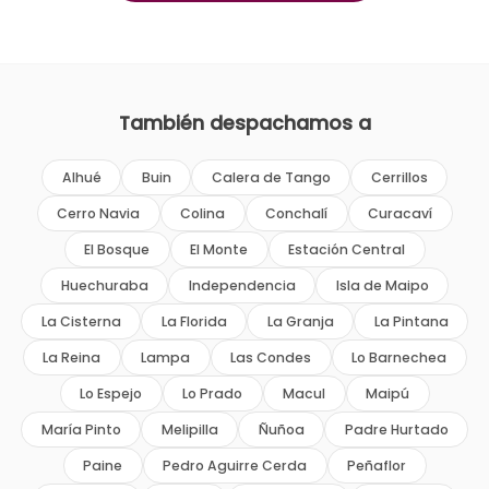
También despachamos a
Alhué
Buin
Calera de Tango
Cerrillos
Cerro Navia
Colina
Conchalí
Curacaví
El Bosque
El Monte
Estación Central
Huechuraba
Independencia
Isla de Maipo
La Cisterna
La Florida
La Granja
La Pintana
La Reina
Lampa
Las Condes
Lo Barnechea
Lo Espejo
Lo Prado
Macul
Maipú
María Pinto
Melipilla
Ñuñoa
Padre Hurtado
Paine
Pedro Aguirre Cerda
Peñaflor