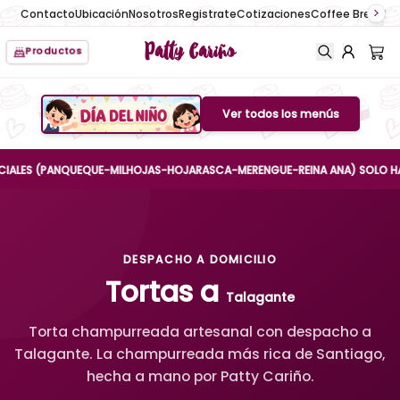
Contacto
Ubicación
Nosotros
Registrate
Cotizaciones
Coffee Break
No
Patty Cariño
Productos
Ver todos los menús
Boton de menu
ES (PANQUEQUE-MILHOJAS-HOJARASCA-MERENGUE-REINA ANA) SOLO HASTA EL 
DESPACHO A DOMICILIO
Tortas a
Talagante
Torta champurreada artesanal con despacho a
Talagante. La champurreada más rica de Santiago,
hecha a mano por Patty Cariño.