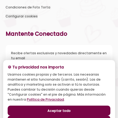
Condiciones de Foto Torta
Configurar cookies
Mantente Conectado
Recibe ofertas exclusivas y novedades directamente en
tu email
🍪 Tu privacidad nos importa
Usamos cookies propias y de terceros. Las necesarias
mantienen el sitio funcionando (carrito, sesión). Las de
Acepto recibir novedades y ofertas, y el tratamiento de mi
analítica y marketing solo se activan si tú lo autorizas.
email según la
Política de Privacidad
. Puedo darme de baja
cuando quiera.
Puedes cambiar tu decisión cuando quieras desde
"Configurar cookies" en el pie de página. Más información
Suscribirse
en nuestra
Política de Privacidad
.
Aceptar todo