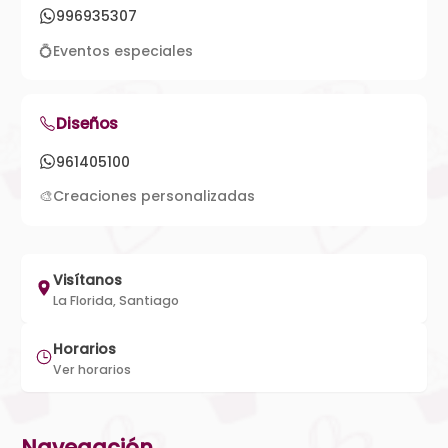
996935307
💍
Eventos especiales
Diseños
961405100
🎨
Creaciones personalizadas
Visítanos
La Florida, Santiago
Horarios
Ver horarios
Navegación