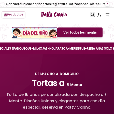
Contacto
Ubicación
Nosotros
Registrate
Cotizaciones
Coffee Break
No
Patty Cariño
Productos
Ver todos los menús
Boton de menu
ES (PANQUEQUE-MILHOJAS-HOJARASCA-MERENGUE-REINA ANA) SOLO HASTA EL
DESPACHO A DOMICILIO
Tortas a
El Monte
Torta de 15 años personalizada con despacho a El
Monte. Diseños únicos y elegantes para ese día
especial. Reserva en Patty Cariño.