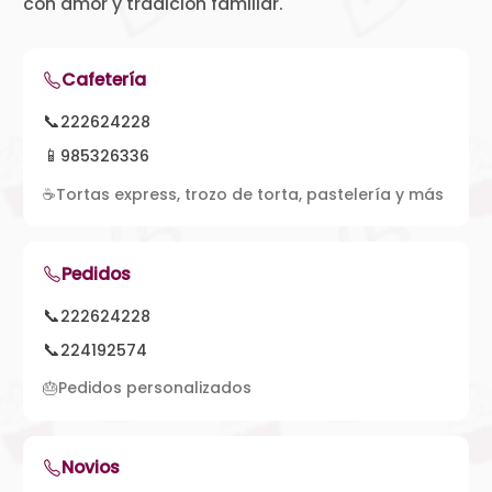
con amor y tradición familiar.
Cafetería
📞
222624228
📱
985326336
☕
Tortas express, trozo de torta, pastelería y más
Pedidos
📞
222624228
📞
224192574
🎂
Pedidos personalizados
Novios