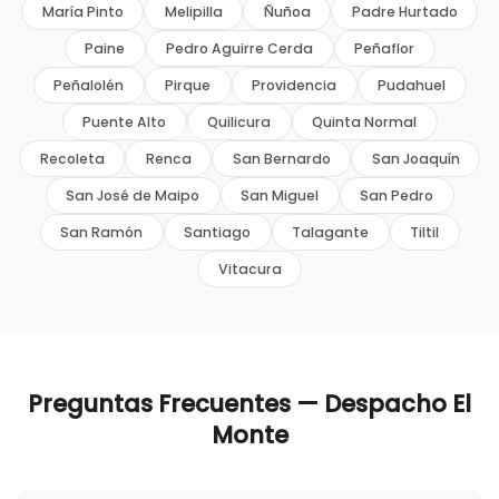
María Pinto
Melipilla
Ñuñoa
Padre Hurtado
Paine
Pedro Aguirre Cerda
Peñaflor
Peñalolén
Pirque
Providencia
Pudahuel
Puente Alto
Quilicura
Quinta Normal
Recoleta
Renca
San Bernardo
San Joaquín
San José de Maipo
San Miguel
San Pedro
San Ramón
Santiago
Talagante
Tiltil
Vitacura
Preguntas Frecuentes — Despacho
El
Monte