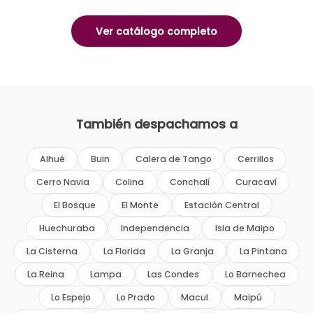
Ver catálogo completo
También despachamos a
Alhué
Buin
Calera de Tango
Cerrillos
Cerro Navia
Colina
Conchalí
Curacaví
El Bosque
El Monte
Estación Central
Huechuraba
Independencia
Isla de Maipo
La Cisterna
La Florida
La Granja
La Pintana
La Reina
Lampa
Las Condes
Lo Barnechea
Lo Espejo
Lo Prado
Macul
Maipú