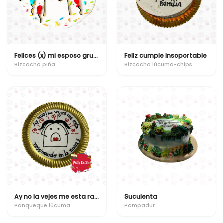
Felices (x) mi esposo gruñon
Feliz cumple insoportable
Bizcocho piña
Bizcocho lúcuma-chips
Ay no la vejes me esta raspirando en la nuca !!
Suculenta
Panqueque lúcuma
Pompadur