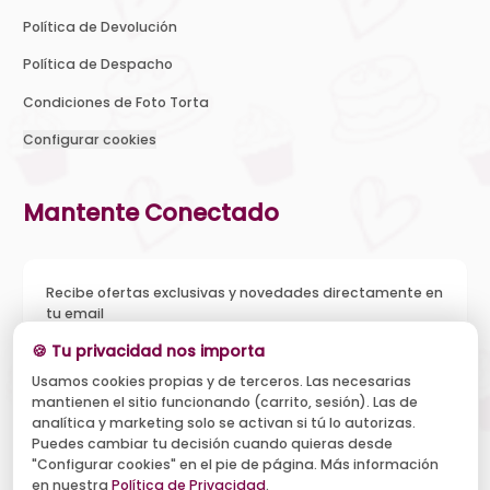
Política de Devolución
Política de Despacho
Condiciones de Foto Torta
Configurar cookies
Mantente Conectado
Recibe ofertas exclusivas y novedades directamente en
tu email
🍪 Tu privacidad nos importa
Usamos cookies propias y de terceros. Las necesarias
mantienen el sitio funcionando (carrito, sesión). Las de
Acepto recibir novedades y ofertas, y el tratamiento de mi
analítica y marketing solo se activan si tú lo autorizas.
email según la
Política de Privacidad
. Puedo darme de baja
cuando quiera.
Puedes cambiar tu decisión cuando quieras desde
"Configurar cookies" en el pie de página. Más información
Suscribirse
en nuestra
Política de Privacidad
.