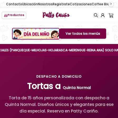
Contacto
Ubicación
Nosotros
Registrate
Cotizaciones
Coffee Break
No
Patty Cariño
Productos
Ver todos los menús
Boton de menu
ES (PANQUEQUE-MILHOJAS-HOJARASCA-MERENGUE-REINA ANA) SOLO HASTA EL
DESPACHO A DOMICILIO
Tortas a
Quinta Normal
Torta de 15 años personalizada con despacho a
Quinta Normal. Diseños únicos y elegantes para ese
día especial. Reserva en Patty Cariño.