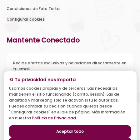
Condiciones de Foto Torta
Configurar cookies
Mantente Conectado
Recibe ofertas exclusivas y novedades directamente en
tu email
🍪 Tu privacidad nos importa
Usamos cookies propias y de terceros. Las necesarias
mantienen el sitio funcionando (carrito, sesión). Las de
Acepto recibir novedades y ofertas, y el tratamiento de mi
analítica y marketing solo se activan si tú lo autorizas.
email según la
Política de Privacidad
. Puedo darme de baja
cuando quiera.
Puedes cambiar tu decisión cuando quieras desde
"Configurar cookies" en el pie de página. Más información
Suscribirse
en nuestra
Política de Privacidad
.
Aceptar todo