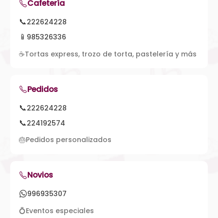
Cafetería
📞
222624228
📱
985326336
☕
Tortas express, trozo de torta, pastelería y más
Pedidos
📞
222624228
📞
224192574
🎂
Pedidos personalizados
Novios
996935307
💍
Eventos especiales