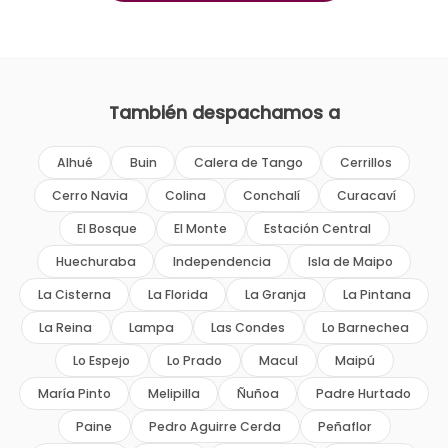
También despachamos a
Alhué
Buin
Calera de Tango
Cerrillos
Cerro Navia
Colina
Conchalí
Curacaví
El Bosque
El Monte
Estación Central
Huechuraba
Independencia
Isla de Maipo
La Cisterna
La Florida
La Granja
La Pintana
La Reina
Lampa
Las Condes
Lo Barnechea
Lo Espejo
Lo Prado
Macul
Maipú
María Pinto
Melipilla
Ñuñoa
Padre Hurtado
Paine
Pedro Aguirre Cerda
Peñaflor