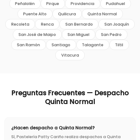
Peñalolén
Pirque
Providencia
Pudahuel
Puente Alto
Quilicura
Quinta Normal
Recoleta
Renca
San Bernardo
San Joaquín
San José de Maipo
San Miguel
San Pedro
San Ramón
Santiago
Talagante
Tiltil
Vitacura
Preguntas Frecuentes — Despacho
Quinta Normal
¿Hacen despacho a Quinta Normal?
Sí, Pastelería Patty Cariño realiza despachos a Quinta