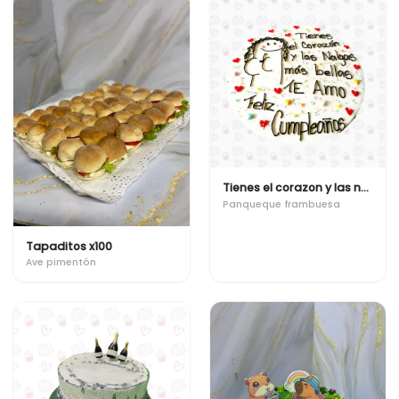
Tienes el corazon y las nalgas mas bellas
Panqueque frambuesa
Tapaditos x100
Ave pimentón