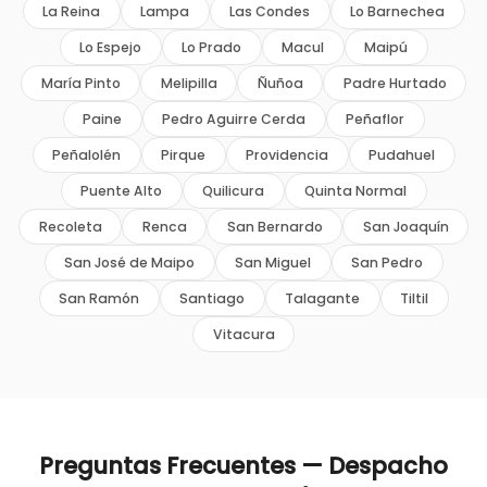
La Reina
Lampa
Las Condes
Lo Barnechea
Lo Espejo
Lo Prado
Macul
Maipú
María Pinto
Melipilla
Ñuñoa
Padre Hurtado
Paine
Pedro Aguirre Cerda
Peñaflor
Peñalolén
Pirque
Providencia
Pudahuel
Puente Alto
Quilicura
Quinta Normal
Recoleta
Renca
San Bernardo
San Joaquín
San José de Maipo
San Miguel
San Pedro
San Ramón
Santiago
Talagante
Tiltil
Vitacura
Preguntas Frecuentes — Despacho