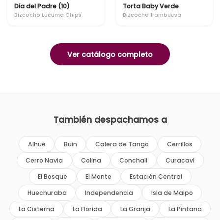
Día del Padre (10)
Torta Baby Verde
Bizcocho Lúcuma Chips
Bizcocho frambuesa
Ver catálogo completo
También despachamos a
Alhué
Buin
Calera de Tango
Cerrillos
Cerro Navia
Colina
Conchalí
Curacaví
El Bosque
El Monte
Estación Central
Huechuraba
Independencia
Isla de Maipo
La Cisterna
La Florida
La Granja
La Pintana