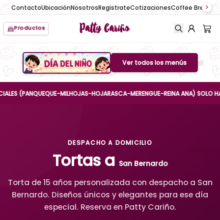
Contacto
Ubicación
Nosotros
Registrate
Cotizaciones
Coffee Break
No
Patty Cariño
Productos
Ver todos los menús
Boton de menu
S (PANQUEQUE-MILHOJAS-HOJARASCA-MERENGUE-REINA ANA) SOLO HASTA EL 
DESPACHO A DOMICILIO
Tortas a
San Bernardo
Torta de 15 años personalizada con despacho a San
Bernardo. Diseños únicos y elegantes para ese día
especial. Reserva en Patty Cariño.