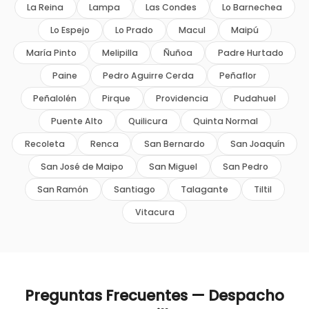
La Reina
Lampa
Las Condes
Lo Barnechea
Lo Espejo
Lo Prado
Macul
Maipú
María Pinto
Melipilla
Ñuñoa
Padre Hurtado
Paine
Pedro Aguirre Cerda
Peñaflor
Peñalolén
Pirque
Providencia
Pudahuel
Puente Alto
Quilicura
Quinta Normal
Recoleta
Renca
San Bernardo
San Joaquín
San José de Maipo
San Miguel
San Pedro
San Ramón
Santiago
Talagante
Tiltil
Vitacura
Preguntas Frecuentes — Despacho