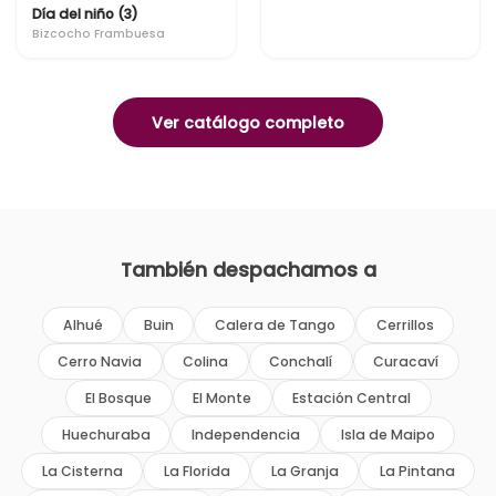
Día del niño (3)
Bizcocho Frambuesa
Ver catálogo completo
También despachamos a
Alhué
Buin
Calera de Tango
Cerrillos
Cerro Navia
Colina
Conchalí
Curacaví
El Bosque
El Monte
Estación Central
Huechuraba
Independencia
Isla de Maipo
La Cisterna
La Florida
La Granja
La Pintana