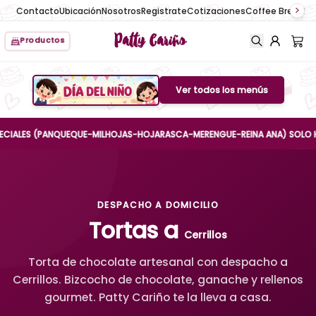
Contacto
Ubicación
Nosotros
Registrate
Cotizaciones
Coffee Break
No
Patty Cariño
Productos
Ver todos los menús
Boton de menu
ES (PANQUEQUE-MILHOJAS-HOJARASCA-MERENGUE-REINA ANA) SOLO HASTA EL
DESPACHO A DOMICILIO
Tortas a
Cerrillos
Torta de chocolate artesanal con despacho a
Cerrillos. Bizcocho de chocolate, ganache y rellenos
gourmet. Patty Cariño te la lleva a casa.