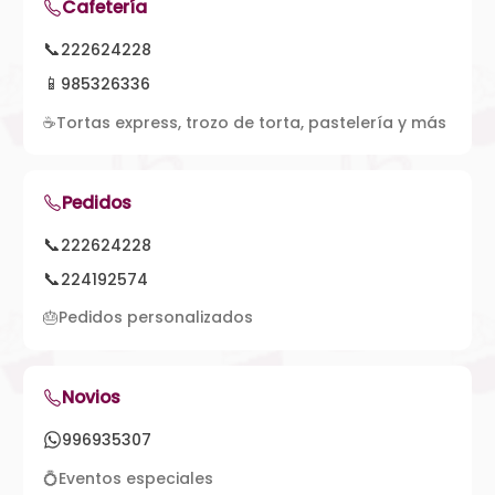
Cafetería
📞
222624228
📱
985326336
☕
Tortas express, trozo de torta, pastelería y más
Pedidos
📞
222624228
📞
224192574
🎂
Pedidos personalizados
Novios
996935307
💍
Eventos especiales