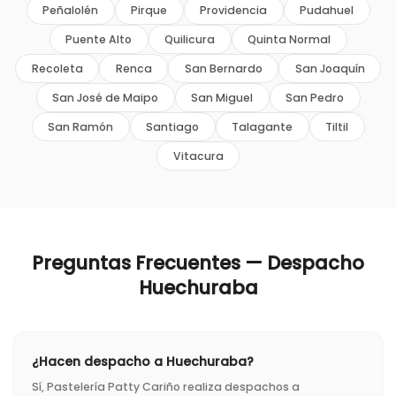
Peñalolén
Pirque
Providencia
Pudahuel
Puente Alto
Quilicura
Quinta Normal
Recoleta
Renca
San Bernardo
San Joaquín
San José de Maipo
San Miguel
San Pedro
San Ramón
Santiago
Talagante
Tiltil
Vitacura
Preguntas Frecuentes — Despacho
Huechuraba
¿Hacen despacho a Huechuraba?
Sí, Pastelería Patty Cariño realiza despachos a