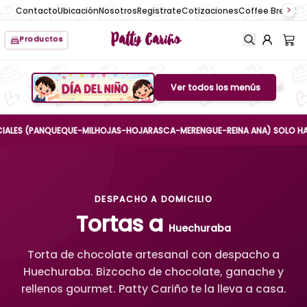
Contacto
Ubicación
Nosotros
Registrate
Cotizaciones
Coffee Break
No
Patty Cariño
Productos
Ver todos los menús
Boton de menu
S (PANQUEQUE-MILHOJAS-HOJARASCA-MERENGUE-REINA ANA) SOLO HASTA EL 
DESPACHO A DOMICILIO
Tortas a
Huechuraba
Torta de chocolate artesanal con despacho a
Huechuraba. Bizcocho de chocolate, ganache y
rellenos gourmet. Patty Cariño te la lleva a casa.