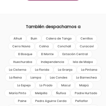
También despachamos a
Alhué
Buin
Calera de Tango
Cerrillos
Cerro Navia
Colina
Conchalí
Curacaví
El Bosque
El Monte
Estación Central
Huechuraba
Independencia
Isla de Maipo
La Cisterna
La Florida
La Granja
La Pintana
La Reina
Lampa
Las Condes
Lo Barnechea
Lo Espejo
Lo Prado
Macul
Maipú
María Pinto
Melipilla
Ñuñoa
Padre Hurtado
Paine
Pedro Aguirre Cerda
Peñaflor