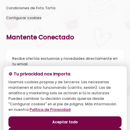
Condiciones de Foto Torta
Configurar cookies
Mantente Conectado
Recibe ofertas exclusivas y novedades directamente en
tu email
🍪 Tu privacidad nos importa
Usamos cookies propias y de terceros. Las necesarias
mantienen el sitio funcionando (carrito, sesión). Las de
Acepto recibir novedades y ofertas, y el tratamiento de mi
analítica y marketing solo se activan si tú lo autorizas.
email según la
Política de Privacidad
. Puedo darme de baja
cuando quiera.
Puedes cambiar tu decisión cuando quieras desde
"Configurar cookies" en el pie de página. Más información
Suscribirse
en nuestra
Política de Privacidad
.
Aceptar todo