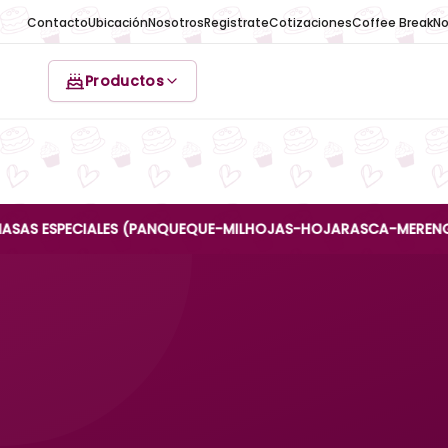
Contacto
Ubicación
Nosotros
Registrate
Cotizaciones
Coffee Break
No
Productos
SPECIALES (PANQUEQUE-MILHOJAS-HOJARASCA-MERENGUE-REINA 