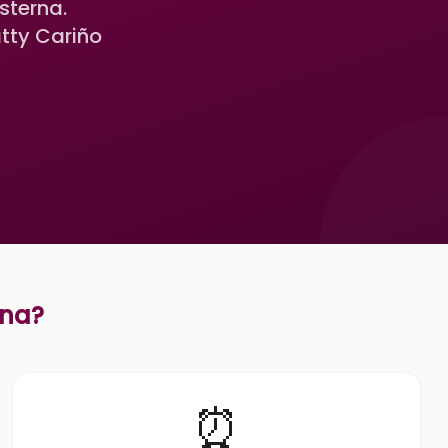
sterna.
tty Cariño
rna
?
⏰