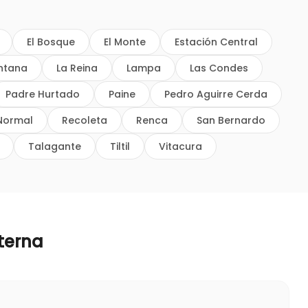
El Bosque
El Monte
Estación Central
intana
La Reina
Lampa
Las Condes
Padre Hurtado
Paine
Pedro Aguirre Cerda
Normal
Recoleta
Renca
San Bernardo
Talagante
Tiltil
Vitacura
terna