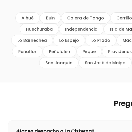
Alhué
Buin
Calera de Tango
Cerrill
Huechuraba
Independencia
Isla de Ma
Lo Barnechea
Lo Espejo
Lo Prado
Mac
Peñaflor
Peñalolén
Pirque
Providenci
San Joaquín
San José de Maipo
Preg
¿Hacen despacho a La Cisterna?