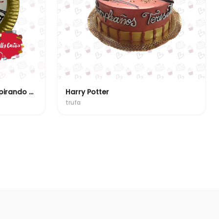
Ay no la vejes me esta raspirando en la nuca !!
Harry Potter
trufa