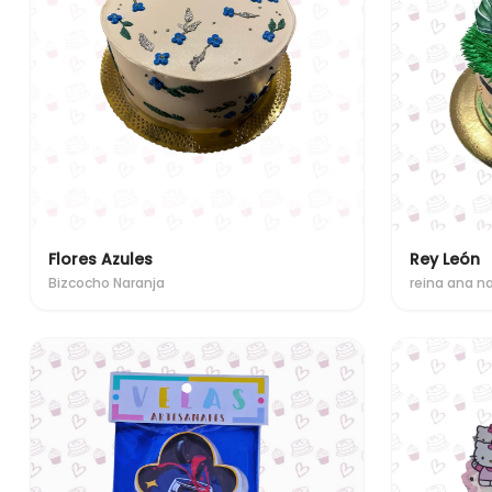
Flores Azules
Rey León
Bizcocho Naranja
reina ana n