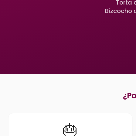
Torta 
Bizcocho 
¿Po
🎂