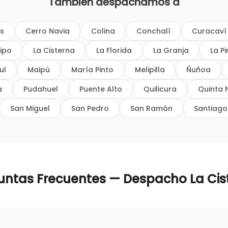
También despachamos a
os
Cerro Navia
Colina
Conchalí
Curacaví
ipo
La Cisterna
La Florida
La Granja
La P
ul
Maipú
María Pinto
Melipilla
Ñuñoa
a
Pudahuel
Puente Alto
Quilicura
Quinta 
San Miguel
San Pedro
San Ramón
Santiago
untas Frecuentes — Despacho
La Cis