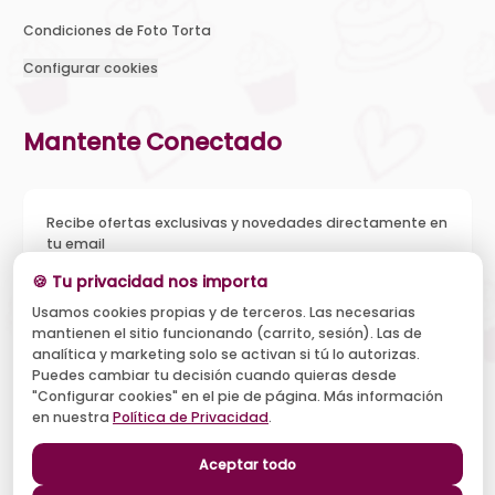
Condiciones de Foto Torta
Configurar cookies
Mantente Conectado
Recibe ofertas exclusivas y novedades directamente en
tu email
🍪 Tu privacidad nos importa
Usamos cookies propias y de terceros. Las necesarias
mantienen el sitio funcionando (carrito, sesión). Las de
Acepto recibir novedades y ofertas, y el tratamiento de mi
analítica y marketing solo se activan si tú lo autorizas.
email según la
Política de Privacidad
. Puedo darme de baja
cuando quiera.
Puedes cambiar tu decisión cuando quieras desde
"Configurar cookies" en el pie de página. Más información
Suscribirse
en nuestra
Política de Privacidad
.
Aceptar todo