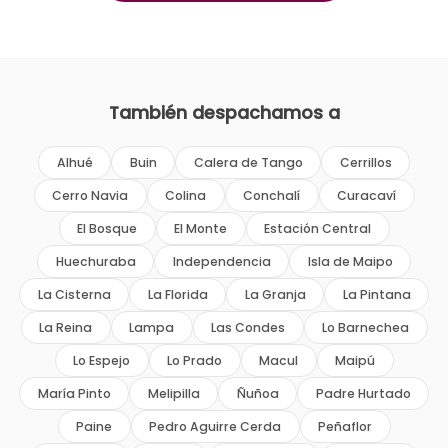
También despachamos a
Alhué
Buin
Calera de Tango
Cerrillos
Cerro Navia
Colina
Conchalí
Curacaví
El Bosque
El Monte
Estación Central
Huechuraba
Independencia
Isla de Maipo
La Cisterna
La Florida
La Granja
La Pintana
La Reina
Lampa
Las Condes
Lo Barnechea
Lo Espejo
Lo Prado
Macul
Maipú
María Pinto
Melipilla
Ñuñoa
Padre Hurtado
Paine
Pedro Aguirre Cerda
Peñaflor