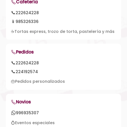
Cafetería
📞
222624228
📱
985326336
☕
Tortas express, trozo de torta, pastelería y más
Pedidos
📞
222624228
📞
224192574
🎂
Pedidos personalizados
Novios
996935307
💍
Eventos especiales