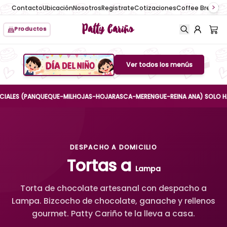
Contacto
Ubicación
Nosotros
Registrate
Cotizaciones
Coffee Break
No
Patty Cariño
Productos
Ver todos los menús
Boton de menu
ES (PANQUEQUE-MILHOJAS-HOJARASCA-MERENGUE-REINA ANA) SOLO HASTA EL
DESPACHO A DOMICILIO
Tortas a
Lampa
Torta de chocolate artesanal con despacho a
Lampa. Bizcocho de chocolate, ganache y rellenos
gourmet. Patty Cariño te la lleva a casa.