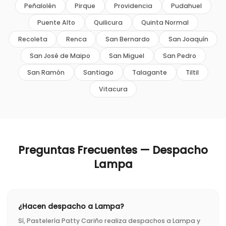
Peñalolén
Pirque
Providencia
Pudahuel
Puente Alto
Quilicura
Quinta Normal
Recoleta
Renca
San Bernardo
San Joaquín
San José de Maipo
San Miguel
San Pedro
San Ramón
Santiago
Talagante
Tiltil
Vitacura
Preguntas Frecuentes — Despacho
Lampa
¿Hacen despacho a Lampa?
Sí, Pastelería Patty Cariño realiza despachos a Lampa y