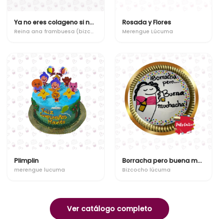
Ya no eres colageno si no ensure!
Rosada y Flores
Reina ana frambuesa (bizcocho-milhoja)
Merengue Lúcuma
Plimplin
Borracha pero buena muchacha
merengue lucuma
Bizcocho lúcuma
Ver catálogo completo