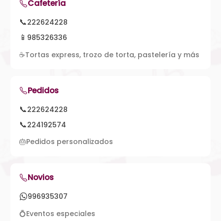
Cafetería
📞
222624228
📱
985326336
☕
Tortas express, trozo de torta, pastelería y más
Pedidos
📞
222624228
📞
224192574
🎂
Pedidos personalizados
Novios
996935307
💍
Eventos especiales