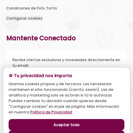
Condiciones de Foto Torta
Configurar cookies
Mantente Conectado
Recibe ofertas exclusivas y novedades directamente en
tu email
🍪 Tu privacidad nos importa
Usamos cookies propias y de terceros. Las necesarias
mantienen el sitio funcionando (carrito, sesión). Las de
Acepto recibir novedades y ofertas, y el tratamiento de mi
analítica y marketing solo se activan si tú lo autorizas.
email según la
Política de Privacidad
. Puedo darme de baja
cuando quiera.
Puedes cambiar tu decisión cuando quieras desde
"Configurar cookies" en el pie de página. Más información
Suscribirse
en nuestra
Política de Privacidad
.
Aceptar todo