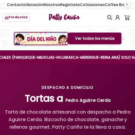
Contacto
Ubicación
Nosotros
Registrate
Cotizaciones
Coffee Break
No
Patty Cariño
Productos
Ver todos los menús
Boton de menu
S (PANQUEQUE-MILHOJAS-HOJARASCA-MERENGUE-REINA ANA) SOLO HASTA EL 
DESPACHO A DOMICILIO
Tortas a
Pedro Aguirre Cerda
Torta de chocolate artesanal con despacho a Pedro
Aguirre Cerda. Bizcocho de chocolate, ganache y
rellenos gourmet. Patty Cariño te la lleva a casa.