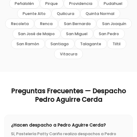
Peñalolén
Pirque
Providencia
Pudahuel
Puente Alto
Quilicura
Quinta Normal
Recoleta
Renca
San Bernardo
San Joaquín
San José de Maipo
San Miguel
San Pedro
San Ramón
Santiago
Talagante
Tiltil
Vitacura
Preguntas Frecuentes — Despacho
Pedro Aguirre Cerda
¿Hacen despacho a Pedro Aguirre Cerda?
Sí, Pastelería Patty Cariño realiza despachos a Pedro