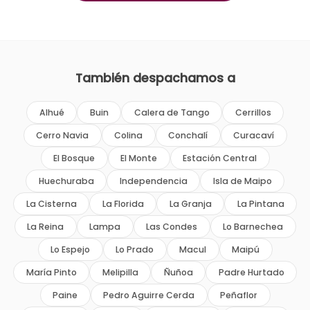
También despachamos a
Alhué
Buin
Calera de Tango
Cerrillos
Cerro Navia
Colina
Conchalí
Curacaví
El Bosque
El Monte
Estación Central
Huechuraba
Independencia
Isla de Maipo
La Cisterna
La Florida
La Granja
La Pintana
La Reina
Lampa
Las Condes
Lo Barnechea
Lo Espejo
Lo Prado
Macul
Maipú
María Pinto
Melipilla
Ñuñoa
Padre Hurtado
Paine
Pedro Aguirre Cerda
Peñaflor