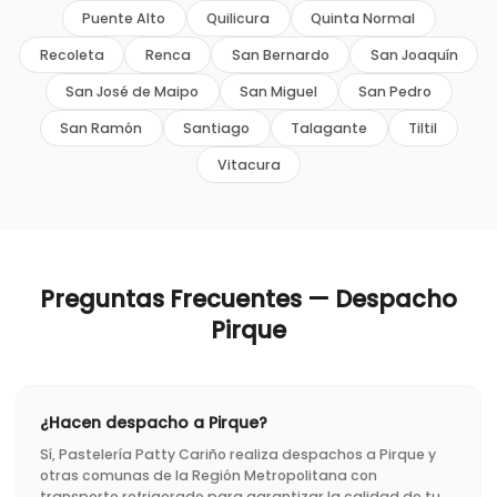
Puente Alto
Quilicura
Quinta Normal
Recoleta
Renca
San Bernardo
San Joaquín
San José de Maipo
San Miguel
San Pedro
San Ramón
Santiago
Talagante
Tiltil
Vitacura
Preguntas Frecuentes — Despacho
Pirque
¿Hacen despacho a Pirque?
Sí, Pastelería Patty Cariño realiza despachos a Pirque y
otras comunas de la Región Metropolitana con
transporte refrigerado para garantizar la calidad de tu