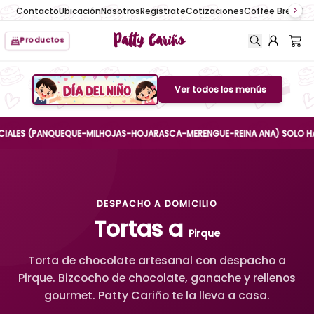
Contacto
Ubicación
Nosotros
Registrate
Cotizaciones
Coffee Break
No
Patty Cariño
Productos
Ver todos los menús
Boton de menu
S (PANQUEQUE-MILHOJAS-HOJARASCA-MERENGUE-REINA ANA) SOLO HASTA EL 
DESPACHO A DOMICILIO
Tortas a
Pirque
Torta de chocolate artesanal con despacho a
Pirque. Bizcocho de chocolate, ganache y rellenos
gourmet. Patty Cariño te la lleva a casa.