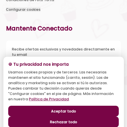
Configurar cookies
Mantente Conectado
Recibe ofertas exclusivas y novedades directamente en
tu email
🍪 Tu privacidad nos importa
Usamos cookies propias y de terceros. Las necesarias
mantienen el sitio funcionando (carrito, sesión). Las de
Acepto recibir novedades y ofertas, y el tratamiento de mi
analítica y marketing solo se activan si tú lo autorizas.
email según la
Política de Privacidad
. Puedo darme de baja
cuando quiera.
Puedes cambiar tu decisión cuando quieras desde
"Configurar cookies" en el pie de página. Más información
Suscribirse
en nuestra
Política de Privacidad
.
Aceptar todo
Síguenos
Rechazar todo