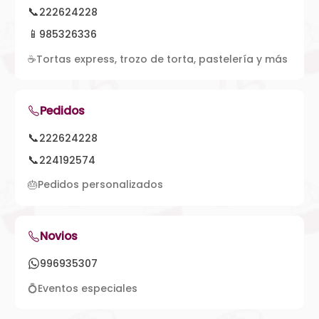
📞
222624228
📱
985326336
☕
Tortas express, trozo de torta, pastelería y más
Pedidos
📞
222624228
📞
224192574
🎂
Pedidos personalizados
Novios
996935307
💍
Eventos especiales