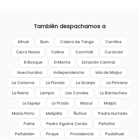
También despachamos a
Alhué
Buin
Calera de Tango
Cerrillos
Cerro Navia
Colina
Conchalí
Curacaví
El Bosque
El Monte
Estación Central
Huechuraba
Independencia
Isla de Maipo
La Cisterna
La Florida
La Granja
La Pintana
La Reina
Lampa
Las Condes
Lo Barnechea
Lo Espejo
Lo Prado
Macul
Maipú
María Pinto
Melipilla
Ñuñoa
Padre Hurtado
Paine
Pedro Aguirre Cerda
Peñaflor
Peñalolén
Pirque
Providencia
Pudahuel