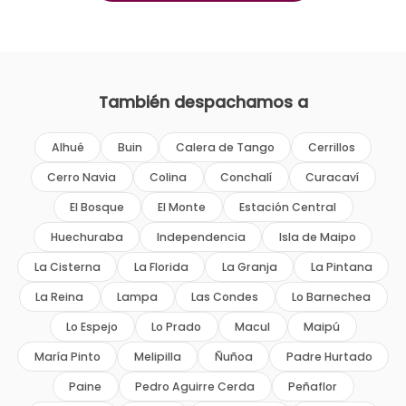
También despachamos a
Alhué
Buin
Calera de Tango
Cerrillos
Cerro Navia
Colina
Conchalí
Curacaví
El Bosque
El Monte
Estación Central
Huechuraba
Independencia
Isla de Maipo
La Cisterna
La Florida
La Granja
La Pintana
La Reina
Lampa
Las Condes
Lo Barnechea
Lo Espejo
Lo Prado
Macul
Maipú
María Pinto
Melipilla
Ñuñoa
Padre Hurtado
Paine
Pedro Aguirre Cerda
Peñaflor