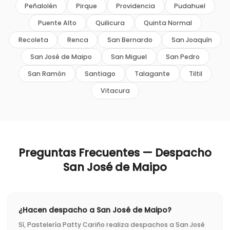
Peñalolén
Pirque
Providencia
Pudahuel
Puente Alto
Quilicura
Quinta Normal
Recoleta
Renca
San Bernardo
San Joaquín
San José de Maipo
San Miguel
San Pedro
San Ramón
Santiago
Talagante
Tiltil
Vitacura
Preguntas Frecuentes — Despacho
San José de Maipo
¿Hacen despacho a San José de Maipo?
Sí, Pastelería Patty Cariño realiza despachos a San José