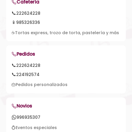
Cafetería
📞
222624228
📱
985326336
☕
Tortas express, trozo de torta, pastelería y más
Pedidos
📞
222624228
📞
224192574
🎂
Pedidos personalizados
Novios
996935307
💍
Eventos especiales