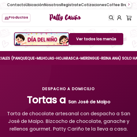
Contacto
Ubicación
Nosotros
Registrate
Cotizaciones
Coffee Break
No
Patty Cariño
Productos
Ver todos los menús
Boton de menu
S (PANQUEQUE-MILHOJAS-HOJARASCA-MERENGUE-REINA ANA) SOLO HASTA EL 
DESPACHO A DOMICILIO
Tortas a
San José de Maipo
Torta de chocolate artesanal con despacho a San
José de Maipo. Bizcocho de chocolate, ganache y
rellenos gourmet. Patty Cariño te la lleva a casa.