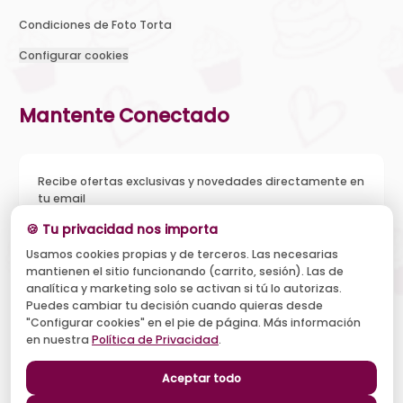
Condiciones de Foto Torta
Configurar cookies
Mantente Conectado
Recibe ofertas exclusivas y novedades directamente en
tu email
🍪 Tu privacidad nos importa
Usamos cookies propias y de terceros. Las necesarias
mantienen el sitio funcionando (carrito, sesión). Las de
Acepto recibir novedades y ofertas, y el tratamiento de mi
analítica y marketing solo se activan si tú lo autorizas.
email según la
Política de Privacidad
. Puedo darme de baja
cuando quiera.
Puedes cambiar tu decisión cuando quieras desde
"Configurar cookies" en el pie de página. Más información
Suscribirse
en nuestra
Política de Privacidad
.
Aceptar todo