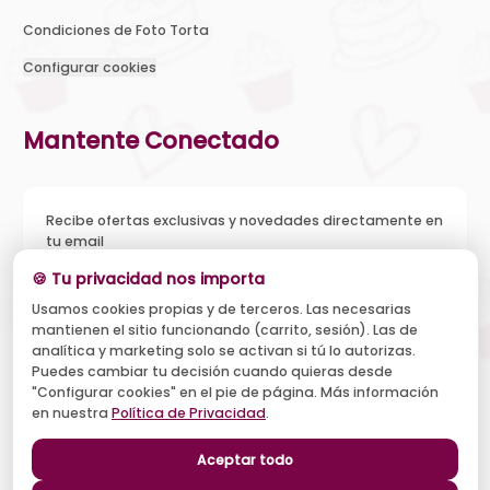
Condiciones de Foto Torta
Configurar cookies
Mantente Conectado
Recibe ofertas exclusivas y novedades directamente en
tu email
🍪 Tu privacidad nos importa
Usamos cookies propias y de terceros. Las necesarias
mantienen el sitio funcionando (carrito, sesión). Las de
Acepto recibir novedades y ofertas, y el tratamiento de mi
analítica y marketing solo se activan si tú lo autorizas.
email según la
Política de Privacidad
. Puedo darme de baja
cuando quiera.
Puedes cambiar tu decisión cuando quieras desde
"Configurar cookies" en el pie de página. Más información
Suscribirse
en nuestra
Política de Privacidad
.
Aceptar todo