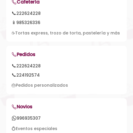
Cafetería
📞
222624228
📱
985326336
☕
Tortas express, trozo de torta, pastelería y más
Pedidos
📞
222624228
📞
224192574
🎂
Pedidos personalizados
Novios
996935307
💍
Eventos especiales