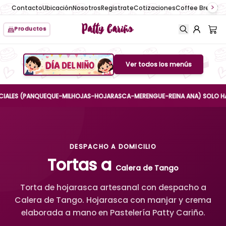
Contacto
Ubicación
Nosotros
Registrate
Cotizaciones
Coffee Break
No
Patty Cariño
Productos
Ver todos los menús
Boton de menu
ES (PANQUEQUE-MILHOJAS-HOJARASCA-MERENGUE-REINA ANA) SOLO HASTA EL
DESPACHO A DOMICILIO
Tortas a
Calera de Tango
Torta de hojarasca artesanal con despacho a
Calera de Tango. Hojarasca con manjar y crema
elaborada a mano en Pastelería Patty Cariño.