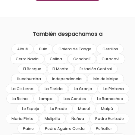
También despachamos a
Alhué
Buin
Calera de Tango
Cerrillos
Cerro Navia
Colina
Conchalí
Curacaví
El Bosque
El Monte
Estación Central
Huechuraba
Independencia
Isla de Maipo
La Cisterna
La Florida
La Granja
La Pintana
La Reina
Lampa
Las Condes
Lo Barnechea
Lo Espejo
Lo Prado
Macul
Maipú
María Pinto
Melipilla
Ñuñoa
Padre Hurtado
Paine
Pedro Aguirre Cerda
Peñaflor