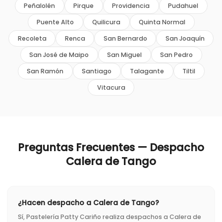
Peñalolén
Pirque
Providencia
Pudahuel
Puente Alto
Quilicura
Quinta Normal
Recoleta
Renca
San Bernardo
San Joaquín
San José de Maipo
San Miguel
San Pedro
San Ramón
Santiago
Talagante
Tiltil
Vitacura
Preguntas Frecuentes — Despacho
Calera de Tango
¿Hacen despacho a Calera de Tango?
Sí, Pastelería Patty Cariño realiza despachos a Calera de