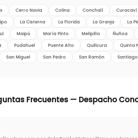
os
Cerro Navia
Colina
Conchalí
Curacaví
ipo
La Cisterna
La Florida
La Granja
La P
ul
Maipú
María Pinto
Melipilla
Ñuñoa
a
Pudahuel
Puente Alto
Quilicura
Quinta 
San Miguel
San Pedro
San Ramón
Santiago
guntas Frecuentes — Despacho
Conc