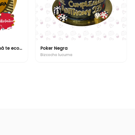
18 años desde que tú mamá te econtro en la basura
Poker Negra
Bizcocho lucuma