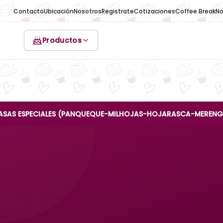
Contacto
Ubicación
Nosotros
Registrate
Cotizaciones
Coffee Break
No
Productos
PECIALES (PANQUEQUE-MILHOJAS-HOJARASCA-MERENGUE-REINA A