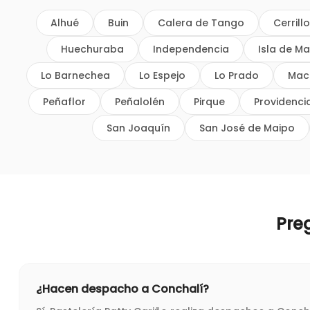
Alhué
Buin
Calera de Tango
Cerrill
Huechuraba
Independencia
Isla de Ma
Lo Barnechea
Lo Espejo
Lo Prado
Mac
Peñaflor
Peñalolén
Pirque
Providenci
San Joaquín
San José de Maipo
Pre
¿Hacen despacho a Conchalí?