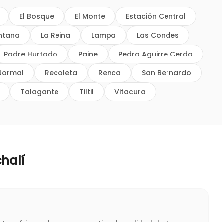
El Bosque
El Monte
Estación Central
intana
La Reina
Lampa
Las Condes
Padre Hurtado
Paine
Pedro Aguirre Cerda
Normal
Recoleta
Renca
San Bernardo
Talagante
Tiltil
Vitacura
halí