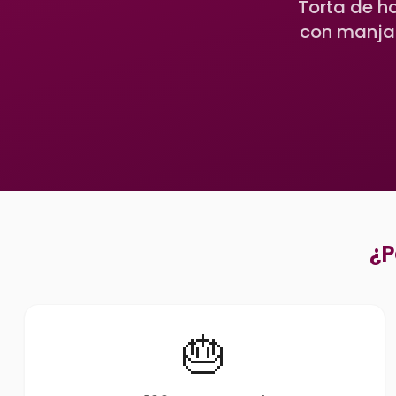
Torta de h
con manjar
¿P
🎂