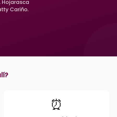
. Hojarasca
tty Cariño.
lí
?
⏰