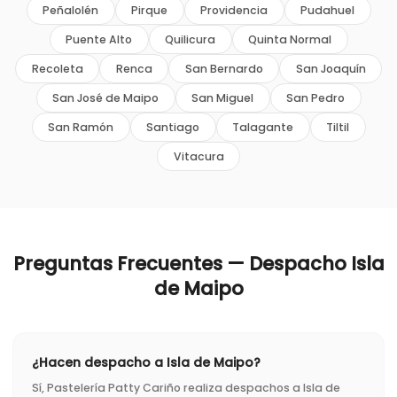
Peñalolén
Pirque
Providencia
Pudahuel
Puente Alto
Quilicura
Quinta Normal
Recoleta
Renca
San Bernardo
San Joaquín
San José de Maipo
San Miguel
San Pedro
San Ramón
Santiago
Talagante
Tiltil
Vitacura
Preguntas Frecuentes — Despacho
Isla
de Maipo
¿Hacen despacho a Isla de Maipo?
Sí, Pastelería Patty Cariño realiza despachos a Isla de