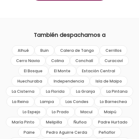
También despachamos a
Alhué
Buin
Calera de Tango
Cerrillos
Cerro Navia
Colina
Conchalí
Curacaví
El Bosque
El Monte
Estación Central
Huechuraba
Independencia
Isla de Maipo
La Cisterna
La Florida
La Granja
La Pintana
La Reina
Lampa
Las Condes
Lo Barnechea
Lo Espejo
Lo Prado
Macul
Maipú
María Pinto
Melipilla
Ñuñoa
Padre Hurtado
Paine
Pedro Aguirre Cerda
Peñaflor