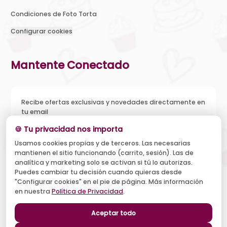
Condiciones de Foto Torta
Configurar cookies
Mantente Conectado
Recibe ofertas exclusivas y novedades directamente en
tu email
🍪 Tu privacidad nos importa
Usamos cookies propias y de terceros. Las necesarias
mantienen el sitio funcionando (carrito, sesión). Las de
Acepto recibir novedades y ofertas, y el tratamiento de mi
analítica y marketing solo se activan si tú lo autorizas.
email según la
Política de Privacidad
. Puedo darme de baja
cuando quiera.
Puedes cambiar tu decisión cuando quieras desde
"Configurar cookies" en el pie de página. Más información
Suscribirse
en nuestra
Política de Privacidad
.
Aceptar todo