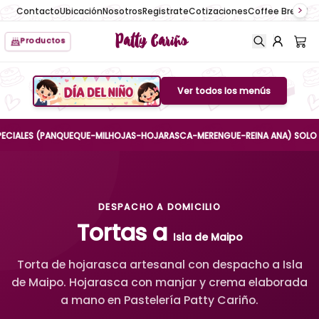
Contacto
Ubicación
Nosotros
Registrate
Cotizaciones
Coffee Break
No
Patty Cariño
Productos
Ver todos los menús
Boton de menu
LES (PANQUEQUE-MILHOJAS-HOJARASCA-MERENGUE-REINA ANA) SOLO HASTA E
DESPACHO A DOMICILIO
Tortas a
Isla de Maipo
Torta de hojarasca artesanal con despacho a Isla
de Maipo. Hojarasca con manjar y crema elaborada
a mano en Pastelería Patty Cariño.