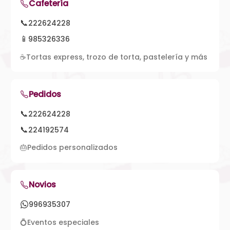
Cafetería
📞
222624228
📱
985326336
☕
Tortas express, trozo de torta, pastelería y más
Pedidos
📞
222624228
📞
224192574
🎂
Pedidos personalizados
Novios
996935307
💍
Eventos especiales