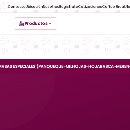
Contacto
Ubicación
Nosotros
Registrate
Cotizaciones
Coffee Break
No
Productos
SPECIALES (PANQUEQUE-MILHOJAS-HOJARASCA-MERENGUE-REINA