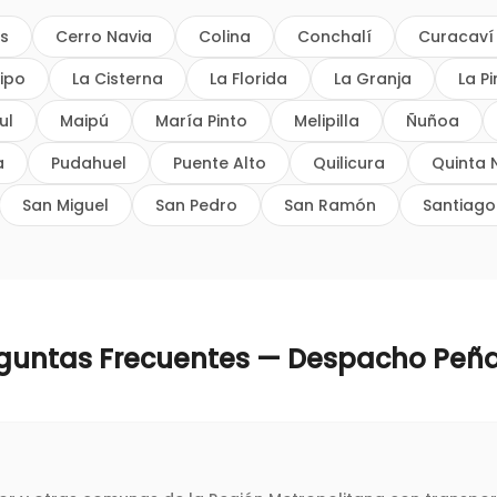
os
Cerro Navia
Colina
Conchalí
Curacaví
ipo
La Cisterna
La Florida
La Granja
La P
ul
Maipú
María Pinto
Melipilla
Ñuñoa
a
Pudahuel
Puente Alto
Quilicura
Quinta 
San Miguel
San Pedro
San Ramón
Santiago
guntas Frecuentes — Despacho
Peña