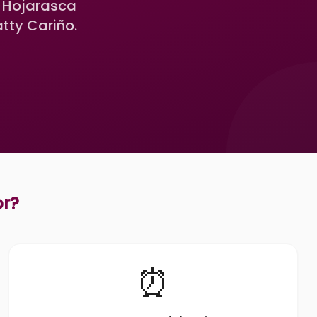
. Hojarasca
tty Cariño.
or
?
⏰