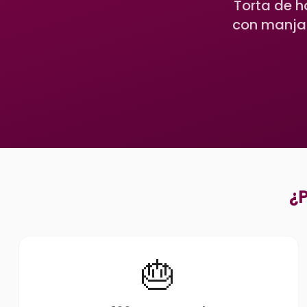
Torta de h
con manjar
¿P
🎂