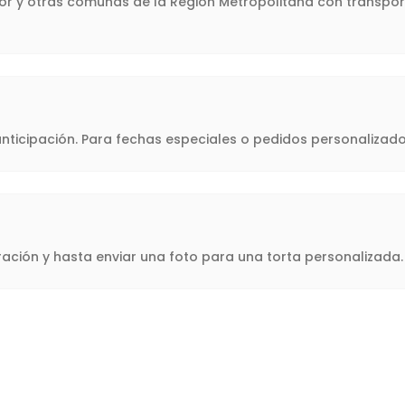
flor y otras comunas de la Región Metropolitana con transpor
icipación. Para fechas especiales o pedidos personalizado
oración y hasta enviar una foto para una torta personalizad