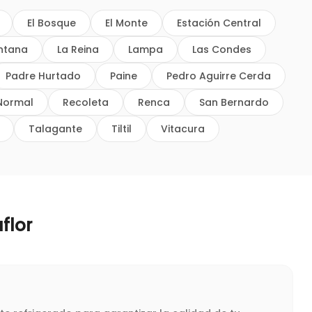
El Bosque
El Monte
Estación Central
intana
La Reina
Lampa
Las Condes
Padre Hurtado
Paine
Pedro Aguirre Cerda
Normal
Recoleta
Renca
San Bernardo
Talagante
Tiltil
Vitacura
flor