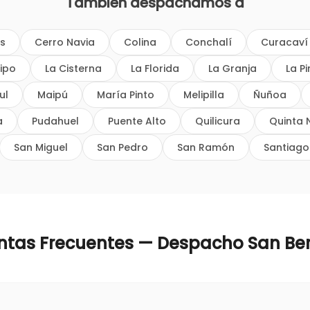
También despachamos a
os
Cerro Navia
Colina
Conchalí
Curacaví
ipo
La Cisterna
La Florida
La Granja
La P
ul
Maipú
María Pinto
Melipilla
Ñuñoa
a
Pudahuel
Puente Alto
Quilicura
Quinta 
San Miguel
San Pedro
San Ramón
Santiago
ntas Frecuentes — Despacho
San Be