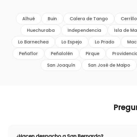
Alhué
Buin
Calera de Tango
Cerrill
Huechuraba
Independencia
Isla de Ma
Lo Barnechea
Lo Espejo
Lo Prado
Mac
Peñaflor
Peñalolén
Pirque
Providenci
San Joaquín
San José de Maipo
Pregu
¿Hacen despacho a San Bernardo?