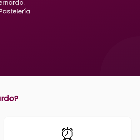
ernardo.
astelería
ardo
?
⏰