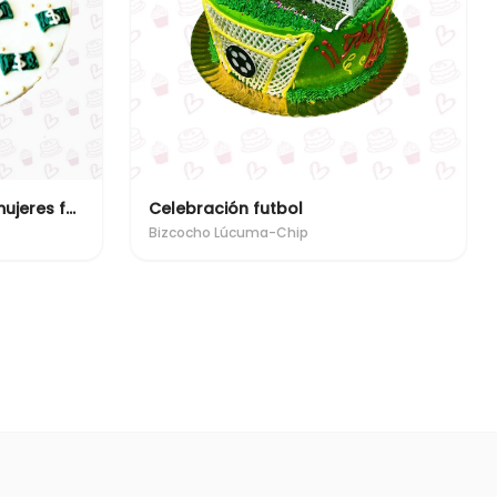
Las mujeres no lloran las mujeres facturan
Celebración futbol
Bizcocho Lúcuma-Chip