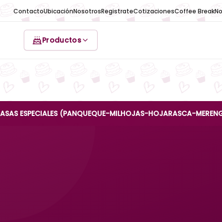
Contacto
Ubicación
Nosotros
Registrate
Cotizaciones
Coffee Break
No
Productos
SPECIALES (PANQUEQUE-MILHOJAS-HOJARASCA-MERENGUE-REINA 