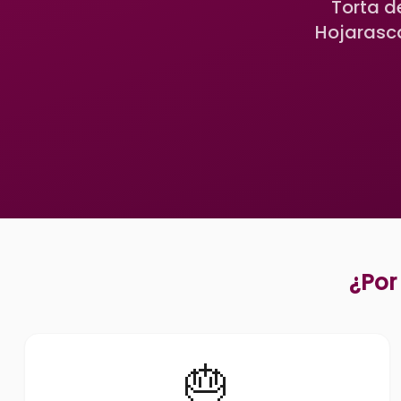
Torta d
Hojarasc
¿Por
🎂