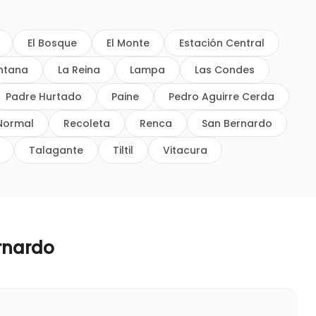
El Bosque
El Monte
Estación Central
intana
La Reina
Lampa
Las Condes
Padre Hurtado
Paine
Pedro Aguirre Cerda
Normal
Recoleta
Renca
San Bernardo
Talagante
Tiltil
Vitacura
rnardo