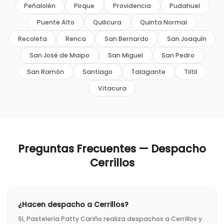
Peñalolén
Pirque
Providencia
Pudahuel
Puente Alto
Quilicura
Quinta Normal
Recoleta
Renca
San Bernardo
San Joaquín
San José de Maipo
San Miguel
San Pedro
San Ramón
Santiago
Talagante
Tiltil
Vitacura
Preguntas Frecuentes — Despacho
Cerrillos
¿Hacen despacho a Cerrillos?
Sí, Pastelería Patty Cariño realiza despachos a Cerrillos y