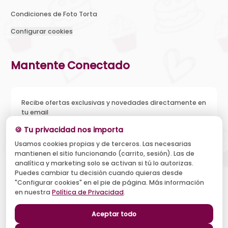
Condiciones de Foto Torta
Configurar cookies
Mantente Conectado
Recibe ofertas exclusivas y novedades directamente en
tu email
🍪 Tu privacidad nos importa
Usamos cookies propias y de terceros. Las necesarias
mantienen el sitio funcionando (carrito, sesión). Las de
Acepto recibir novedades y ofertas, y el tratamiento de mi
analítica y marketing solo se activan si tú lo autorizas.
email según la
Política de Privacidad
. Puedo darme de baja
cuando quiera.
Puedes cambiar tu decisión cuando quieras desde
"Configurar cookies" en el pie de página. Más información
Suscribirse
en nuestra
Política de Privacidad
.
Aceptar todo