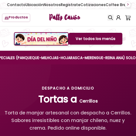
Contacto
Ubicación
Nosotros
Registrate
Cotizaciones
Coffee Break
No
Patty Cariño
Productos
Ver todos los menús
Boton de menu
LES (PANQUEQUE-MILHOJAS-HOJARASCA-MERENGUE-REINA ANA) SOLO HASTA E
DESPACHO A DOMICILIO
Tortas a
Cerrillos
Torta de manjar artesanal con despacho a Cerrillos.
Sabores irresistibles con manjar chileno, nuez y
crema. Pedido online disponible.