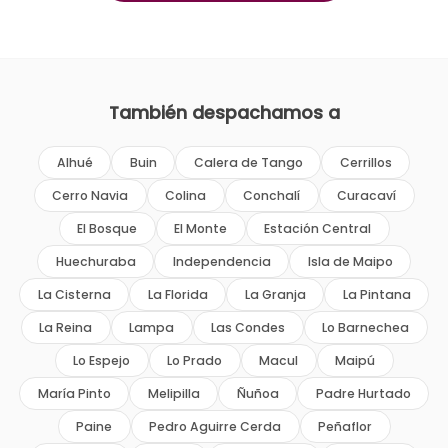
También despachamos a
Alhué
Buin
Calera de Tango
Cerrillos
Cerro Navia
Colina
Conchalí
Curacaví
El Bosque
El Monte
Estación Central
Huechuraba
Independencia
Isla de Maipo
La Cisterna
La Florida
La Granja
La Pintana
La Reina
Lampa
Las Condes
Lo Barnechea
Lo Espejo
Lo Prado
Macul
Maipú
María Pinto
Melipilla
Ñuñoa
Padre Hurtado
Paine
Pedro Aguirre Cerda
Peñaflor