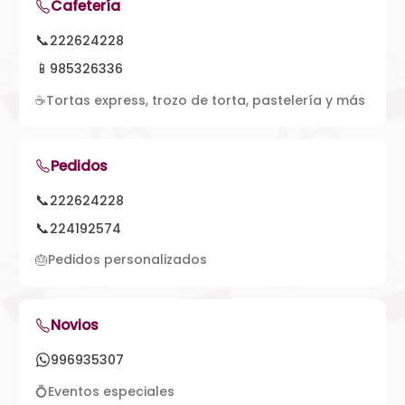
Cafetería
📞
222624228
📱
985326336
☕
Tortas express, trozo de torta, pastelería y más
Pedidos
📞
222624228
📞
224192574
🎂
Pedidos personalizados
Novios
996935307
💍
Eventos especiales