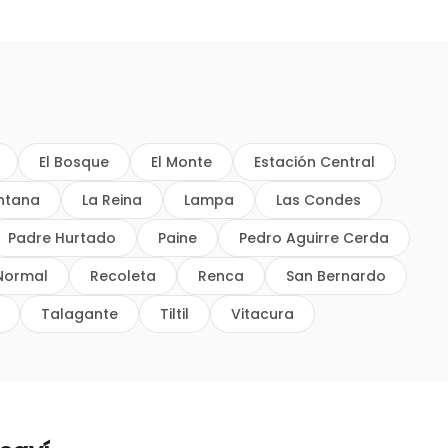
El Bosque
El Monte
Estación Central
intana
La Reina
Lampa
Las Condes
Padre Hurtado
Paine
Pedro Aguirre Cerda
Normal
Recoleta
Renca
San Bernardo
Talagante
Tiltil
Vitacura