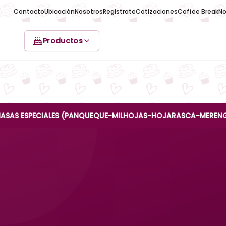
Contacto
Ubicación
Nosotros
Registrate
Cotizaciones
Coffee Break
No
Productos
PECIALES (PANQUEQUE-MILHOJAS-HOJARASCA-MERENGUE-REINA A