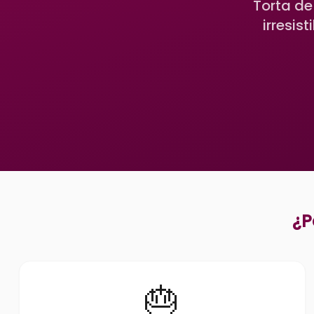
Torta de
irresis
¿P
🎂