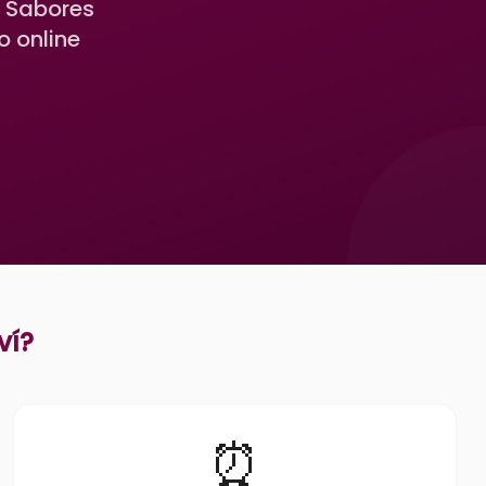
. Sabores
o online
ví
?
⏰