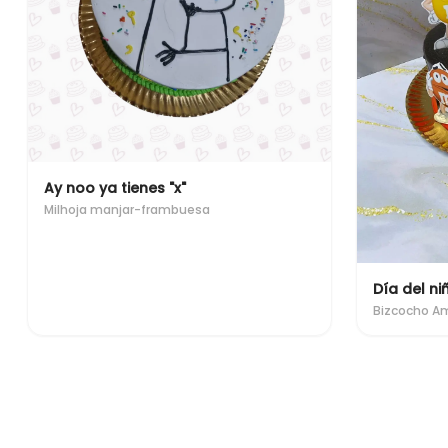
Ay noo ya tienes "x"
Milhoja manjar-frambuesa
Día del ni
Bizcocho A