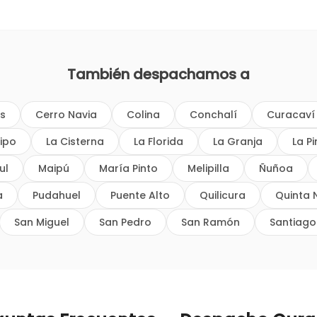
También despachamos a
os
Cerro Navia
Colina
Conchalí
Curacaví
ipo
La Cisterna
La Florida
La Granja
La P
ul
Maipú
María Pinto
Melipilla
Ñuñoa
a
Pudahuel
Puente Alto
Quilicura
Quinta 
San Miguel
San Pedro
San Ramón
Santiago