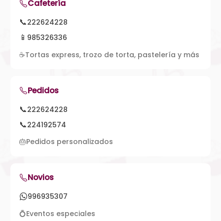
Cafetería
📞
222624228
📱
985326336
☕
Tortas express, trozo de torta, pastelería y más
Pedidos
📞
222624228
📞
224192574
🎂
Pedidos personalizados
Novios
996935307
💍
Eventos especiales