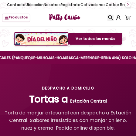
Contacto
Ubicación
Nosotros
Registrate
Cotizaciones
Coffee Break
No
Patty Cariño
Productos
Ver todos los menús
Boton de menu
ES (PANQUEQUE-MILHOJAS-HOJARASCA-MERENGUE-REINA ANA) SOLO HASTA EL 
DESPACHO A DOMICILIO
Tortas a
Estación Central
Torta de manjar artesanal con despacho a Estación
Central. Sabores irresistibles con manjar chileno,
nuez y crema. Pedido online disponible.