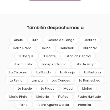
También despachamos a
Alhué
Buin
Calera de Tango
Cerrillos
Cerro Navia
Colina
Conchalí
Curacaví
El Bosque
El Monte
Estación Central
Huechuraba
Independencia
Isla de Maipo
La Cisterna
La Florida
La Granja
La Pintana
La Reina
Lampa
Las Condes
Lo Barnechea
Lo Espejo
Lo Prado
Macul
Maipú
María Pinto
Melipilla
Ñuñoa
Padre Hurtado
Paine
Pedro Aguirre Cerda
Peñaflor