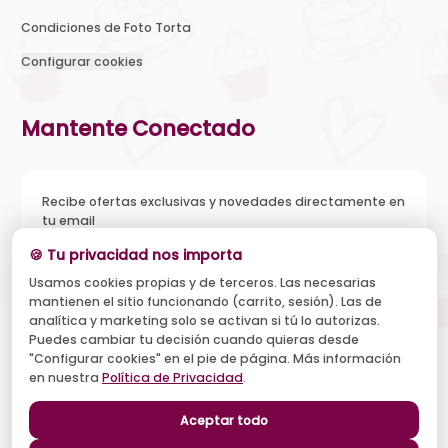
Condiciones de Foto Torta
Configurar cookies
Mantente Conectado
Recibe ofertas exclusivas y novedades directamente en
tu email
🍪 Tu privacidad nos importa
Usamos cookies propias y de terceros. Las necesarias
mantienen el sitio funcionando (carrito, sesión). Las de
Acepto recibir novedades y ofertas, y el tratamiento de mi
analítica y marketing solo se activan si tú lo autorizas.
email según la
Política de Privacidad
. Puedo darme de baja
cuando quiera.
Puedes cambiar tu decisión cuando quieras desde
"Configurar cookies" en el pie de página. Más información
Suscribirse
en nuestra
Política de Privacidad
.
Aceptar todo