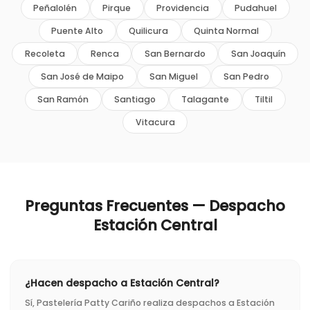
Peñalolén
Pirque
Providencia
Pudahuel
Puente Alto
Quilicura
Quinta Normal
Recoleta
Renca
San Bernardo
San Joaquín
San José de Maipo
San Miguel
San Pedro
San Ramón
Santiago
Talagante
Tiltil
Vitacura
Preguntas Frecuentes — Despacho
Estación Central
¿Hacen despacho a Estación Central?
Sí, Pastelería Patty Cariño realiza despachos a Estación