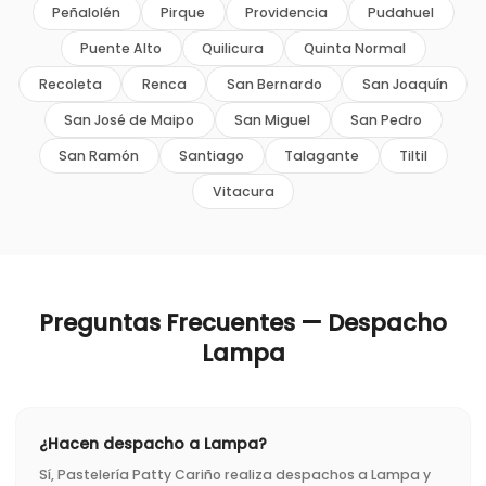
Peñalolén
Pirque
Providencia
Pudahuel
Puente Alto
Quilicura
Quinta Normal
Recoleta
Renca
San Bernardo
San Joaquín
San José de Maipo
San Miguel
San Pedro
San Ramón
Santiago
Talagante
Tiltil
Vitacura
Preguntas Frecuentes — Despacho
Lampa
¿Hacen despacho a Lampa?
Sí, Pastelería Patty Cariño realiza despachos a Lampa y