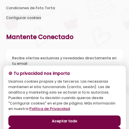
Condiciones de Foto Torta
Configurar cookies
Mantente Conectado
Recibe ofertas exclusivas y novedades directamente en
tu email
🍪 Tu privacidad nos importa
Usamos cookies propias y de terceros. Las necesarias
mantienen el sitio funcionando (carrito, sesión). Las de
Acepto recibir novedades y ofertas, y el tratamiento de mi
analítica y marketing solo se activan si tú lo autorizas.
email según la
Política de Privacidad
. Puedo darme de baja
cuando quiera.
Puedes cambiar tu decisión cuando quieras desde
"Configurar cookies" en el pie de página. Más información
Suscribirse
en nuestra
Política de Privacidad
.
Aceptar todo