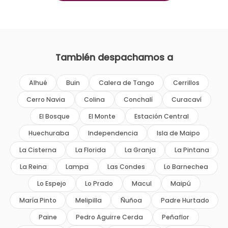
También despachamos a
Alhué
Buin
Calera de Tango
Cerrillos
Cerro Navia
Colina
Conchalí
Curacaví
El Bosque
El Monte
Estación Central
Huechuraba
Independencia
Isla de Maipo
La Cisterna
La Florida
La Granja
La Pintana
La Reina
Lampa
Las Condes
Lo Barnechea
Lo Espejo
Lo Prado
Macul
Maipú
María Pinto
Melipilla
Ñuñoa
Padre Hurtado
Paine
Pedro Aguirre Cerda
Peñaflor