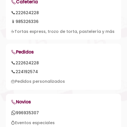
Cafetería
📞
222624228
📱
985326336
☕
Tortas express, trozo de torta, pastelería y más
Pedidos
📞
222624228
📞
224192574
🎂
Pedidos personalizados
Novios
996935307
💍
Eventos especiales