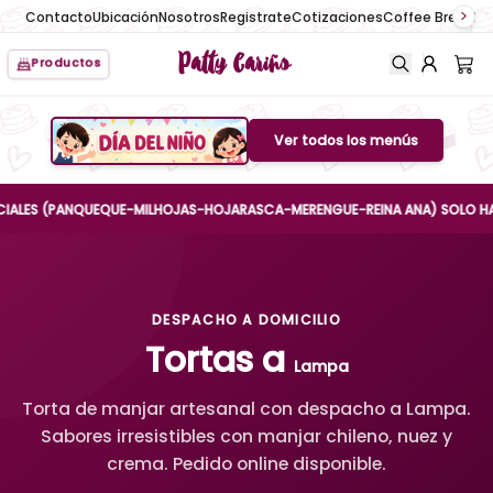
Contacto
Ubicación
Nosotros
Registrate
Cotizaciones
Coffee Break
No
Patty Cariño
Productos
Ver todos los menús
Boton de menu
ES (PANQUEQUE-MILHOJAS-HOJARASCA-MERENGUE-REINA ANA) SOLO HASTA EL 
DESPACHO A DOMICILIO
Tortas a
Lampa
Torta de manjar artesanal con despacho a Lampa.
Sabores irresistibles con manjar chileno, nuez y
crema. Pedido online disponible.