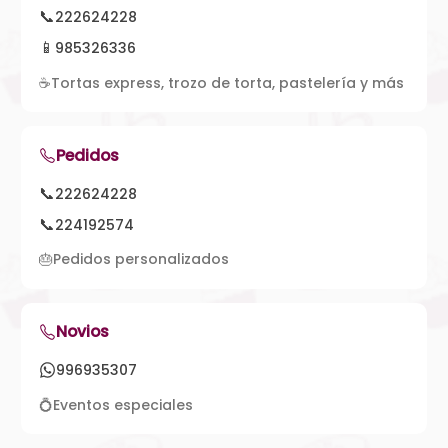
📞
222624228
📱
985326336
☕
Tortas express, trozo de torta, pastelería y más
Pedidos
📞
222624228
📞
224192574
🎂
Pedidos personalizados
Novios
996935307
💍
Eventos especiales