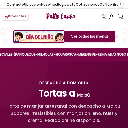
Contacto
Ubicación
Nosotros
Registrate
Cotizaciones
Coffee Break
No
Patty Cariño
Productos
Ver todos los menús
Boton de menu
ALES (PANQUEQUE-MILHOJAS-HOJARASCA-MERENGUE-REINA ANA) SOLO HASTA E
DESPACHO A DOMICILIO
Tortas a
Maipú
Torta de manjar artesanal con despacho a Maipú.
Sabores irresistibles con manjar chileno, nuez y
crema. Pedido online disponible.