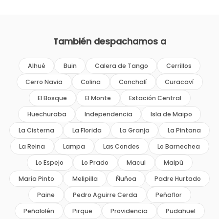
También despachamos a
Alhué
Buin
Calera de Tango
Cerrillos
Cerro Navia
Colina
Conchalí
Curacaví
El Bosque
El Monte
Estación Central
Huechuraba
Independencia
Isla de Maipo
La Cisterna
La Florida
La Granja
La Pintana
La Reina
Lampa
Las Condes
Lo Barnechea
Lo Espejo
Lo Prado
Macul
Maipú
María Pinto
Melipilla
Ñuñoa
Padre Hurtado
Paine
Pedro Aguirre Cerda
Peñaflor
Peñalolén
Pirque
Providencia
Pudahuel