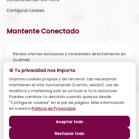
Configurar cookies
Mantente Conectado
Recibe ofertas exclusivas y novedades directamente en
tu email
🍪 Tu privacidad nos importa
Usamos cookies propias y de terceros. Las necesarias
mantienen el sitio funcionando (carrito, sesión). Las de
Acepto recibir novedades y ofertas, y el tratamiento de mi
analítica y marketing solo se activan si tú lo autorizas.
email según la
Política de Privacidad
. Puedo darme de baja
cuando quiera.
Puedes cambiar tu decisión cuando quieras desde
"Configurar cookies" en el pie de página. Más información
Suscribirse
en nuestra
Política de Privacidad
.
Aceptar todo
Síguenos
Rechazar todo