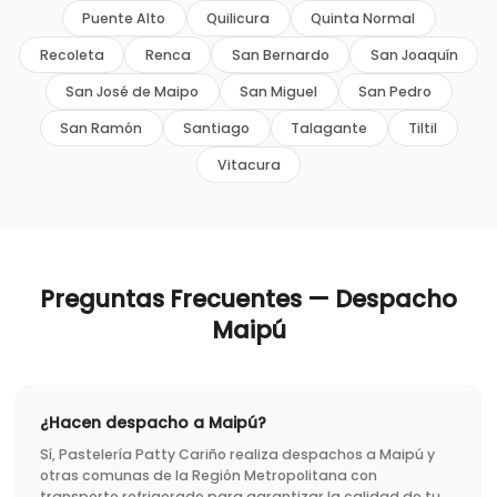
Puente Alto
Quilicura
Quinta Normal
Recoleta
Renca
San Bernardo
San Joaquín
San José de Maipo
San Miguel
San Pedro
San Ramón
Santiago
Talagante
Tiltil
Vitacura
Preguntas Frecuentes — Despacho
Maipú
¿Hacen despacho a Maipú?
Sí, Pastelería Patty Cariño realiza despachos a Maipú y
otras comunas de la Región Metropolitana con
transporte refrigerado para garantizar la calidad de tu