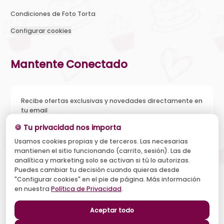
Condiciones de Foto Torta
Configurar cookies
Mantente Conectado
Recibe ofertas exclusivas y novedades directamente en
tu email
🍪 Tu privacidad nos importa
Usamos cookies propias y de terceros. Las necesarias
mantienen el sitio funcionando (carrito, sesión). Las de
Acepto recibir novedades y ofertas, y el tratamiento de mi
analítica y marketing solo se activan si tú lo autorizas.
email según la
Política de Privacidad
. Puedo darme de baja
cuando quiera.
Puedes cambiar tu decisión cuando quieras desde
"Configurar cookies" en el pie de página. Más información
Suscribirse
en nuestra
Política de Privacidad
.
Aceptar todo