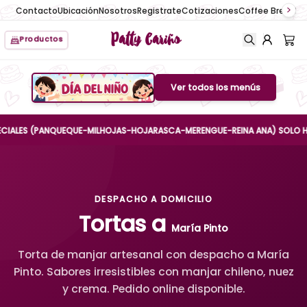
Contacto
Ubicación
Nosotros
Registrate
Cotizaciones
Coffee Break
No
Patty Cariño
Productos
Ver todos los menús
Boton de menu
ES (PANQUEQUE-MILHOJAS-HOJARASCA-MERENGUE-REINA ANA) SOLO HASTA EL
DESPACHO A DOMICILIO
Tortas a
María Pinto
Torta de manjar artesanal con despacho a María
Pinto. Sabores irresistibles con manjar chileno, nuez
y crema. Pedido online disponible.