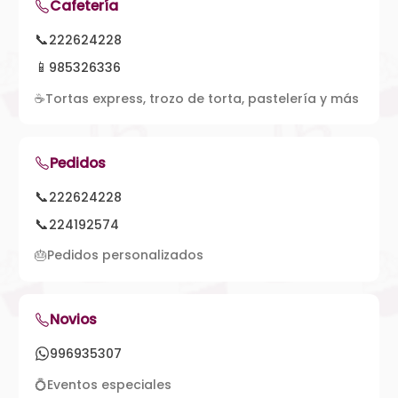
Cafetería
📞
222624228
📱
985326336
☕
Tortas express, trozo de torta, pastelería y más
Pedidos
📞
222624228
📞
224192574
🎂
Pedidos personalizados
Novios
996935307
💍
Eventos especiales