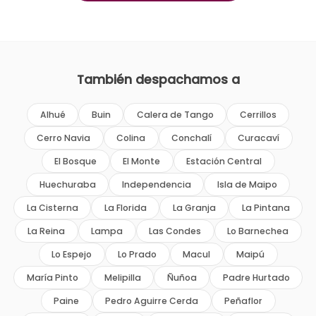
También despachamos a
Alhué
Buin
Calera de Tango
Cerrillos
Cerro Navia
Colina
Conchalí
Curacaví
El Bosque
El Monte
Estación Central
Huechuraba
Independencia
Isla de Maipo
La Cisterna
La Florida
La Granja
La Pintana
La Reina
Lampa
Las Condes
Lo Barnechea
Lo Espejo
Lo Prado
Macul
Maipú
María Pinto
Melipilla
Ñuñoa
Padre Hurtado
Paine
Pedro Aguirre Cerda
Peñaflor