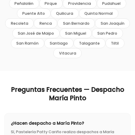
Peñalolén
Pirque
Providencia
Pudahuel
Puente Alto
Quilicura
Quinta Normal
Recoleta
Renca
San Bernardo
San Joaquín
San José de Maipo
San Miguel
San Pedro
San Ramón
Santiago
Talagante
Tiltil
Vitacura
Preguntas Frecuentes — Despacho
María Pinto
¿Hacen despacho a María Pinto?
Sí, Pastelería Patty Cariño realiza despachos a María