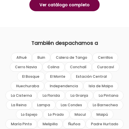
Ver catálogo completo
También despachamos a
Alhué
Buin
Calera de Tango
Cerrillos
Cerro Navia
Colina
Conchalí
Curacaví
El Bosque
El Monte
Estación Central
Huechuraba
Independencia
Isla de Maipo
La Cisterna
La Florida
La Granja
La Pintana
La Reina
Lampa
Las Condes
Lo Barnechea
Lo Espejo
Lo Prado
Macul
Maipú
María Pinto
Melipilla
Ñuñoa
Padre Hurtado