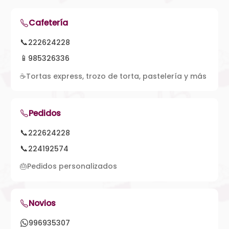
Cafetería
📞
222624228
📱
985326336
☕
Tortas express, trozo de torta, pastelería y más
Pedidos
📞
222624228
📞
224192574
🎂
Pedidos personalizados
Novios
996935307