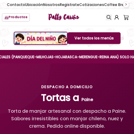
Contacto
Ubicación
Nosotros
Registrate
Cotizaciones
Coffee Break
No
Patty Cariño
Productos
Ver todos los menús
Boton de menu
S (PANQUEQUE-MILHOJAS-HOJARASCA-MERENGUE-REINA ANA) SOLO HASTA EL 
DESPACHO A DOMICILIO
Tortas a
Paine
Torta de manjar artesanal con despacho a Paine.
Sabores irresistibles con manjar chileno, nuez y
crema. Pedido online disponible.