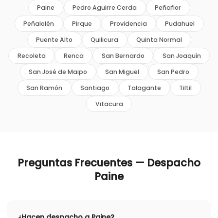
Paine
Pedro Aguirre Cerda
Peñaflor
Peñalolén
Pirque
Providencia
Pudahuel
Puente Alto
Quilicura
Quinta Normal
Recoleta
Renca
San Bernardo
San Joaquín
San José de Maipo
San Miguel
San Pedro
San Ramón
Santiago
Talagante
Tiltil
Vitacura
Preguntas Frecuentes — Despacho
Paine
¿Hacen despacho a Paine?