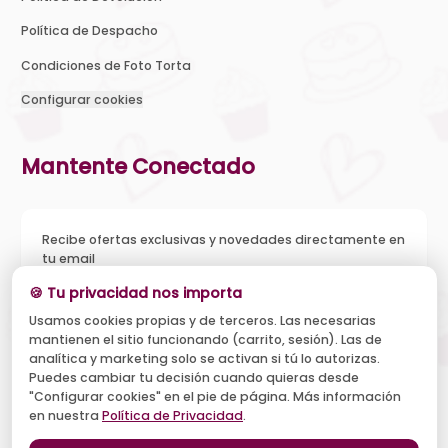
Política de Despacho
Condiciones de Foto Torta
Configurar cookies
Mantente Conectado
Recibe ofertas exclusivas y novedades directamente en
tu email
🍪 Tu privacidad nos importa
Usamos cookies propias y de terceros. Las necesarias
mantienen el sitio funcionando (carrito, sesión). Las de
Acepto recibir novedades y ofertas, y el tratamiento de mi
analítica y marketing solo se activan si tú lo autorizas.
email según la
Política de Privacidad
. Puedo darme de baja
cuando quiera.
Puedes cambiar tu decisión cuando quieras desde
"Configurar cookies" en el pie de página. Más información
Suscribirse
en nuestra
Política de Privacidad
.