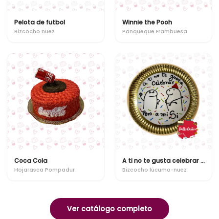
Pelota de futbol
Winnie the Pooh
Bizcocho nuez
Panqueque Frambuesa
Coca Cola
A ti no te gusta celebrar pero a mi si
Hojarasca Pompadur
Bizcocho lúcuma-nuez
Ver catálogo completo