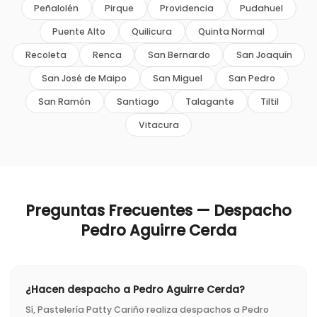
Peñalolén
Pirque
Providencia
Pudahuel
Puente Alto
Quilicura
Quinta Normal
Recoleta
Renca
San Bernardo
San Joaquín
San José de Maipo
San Miguel
San Pedro
San Ramón
Santiago
Talagante
Tiltil
Vitacura
Preguntas Frecuentes — Despacho
Pedro Aguirre Cerda
¿Hacen despacho a Pedro Aguirre Cerda?
Sí, Pastelería Patty Cariño realiza despachos a Pedro