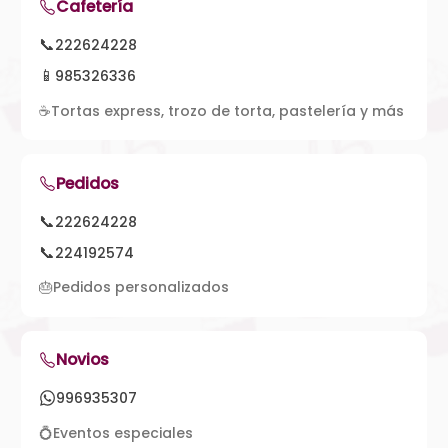
Cafetería
📞
222624228
📱
985326336
☕
Tortas express, trozo de torta, pastelería y más
Pedidos
📞
222624228
📞
224192574
🎂
Pedidos personalizados
Novios
996935307
💍
Eventos especiales