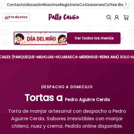
Contacto
Ubicación
Nosotros
Registrate
Cotizaciones
Coffee Break
No
Patty Cariño
Productos
Ver todos los menús
Boton de menu
S (PANQUEQUE-MILHOJAS-HOJARASCA-MERENGUE-REINA ANA) SOLO HASTA EL 
DESPACHO A DOMICILIO
Tortas a
Pedro Aguirre Cerda
Torta de manjar artesanal con despacho a Pedro
Aguirre Cerda. Sabores irresistibles con manjar
chileno, nuez y crema. Pedido online disponible.