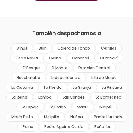
También despachamos a
Alhué
Buin
Calera de Tango
Cerrillos
Cerro Navia
Colina
Conchalí
Curacaví
El Bosque
El Monte
Estación Central
Huechuraba
Independencia
Isla de Maipo
La Cisterna
La Florida
La Granja
La Pintana
La Reina
Lampa
Las Condes
Lo Barnechea
Lo Espejo
Lo Prado
Macul
Maipú
María Pinto
Melipilla
Ñuñoa
Padre Hurtado
Paine
Pedro Aguirre Cerda
Peñaflor