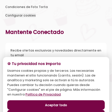
Condiciones de Foto Torta
Configurar cookies
Mantente Conectado
Recibe ofertas exclusivas y novedades directamente en
tu email
🍪 Tu privacidad nos importa
Usamos cookies propias y de terceros. Las necesarias
mantienen el sitio funcionando (carrito, sesión). Las de
Acepto recibir novedades y ofertas, y el tratamiento de mi
analítica y marketing solo se activan si tú lo autorizas.
email según la
Política de Privacidad
. Puedo darme de baja
cuando quiera.
Puedes cambiar tu decisión cuando quieras desde
"Configurar cookies" en el pie de página. Más información
Suscribirse
en nuestra
Política de Privacidad
.
Aceptar todo