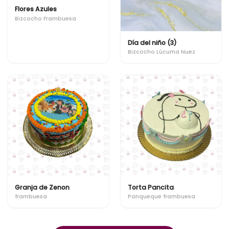
Flores Azules
Bizcocho Frambuesa
Día del niño (3)
Bizcocho Lúcuma Nuez
Granja de Zenon
Torta Pancita
frambuesa
Panqueque frambuesa