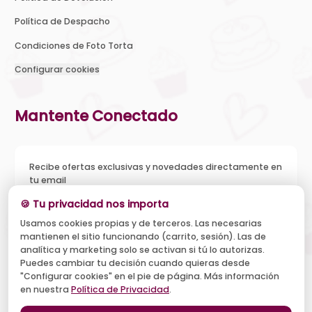
Política de Despacho
Condiciones de Foto Torta
Configurar cookies
Mantente Conectado
Recibe ofertas exclusivas y novedades directamente en
tu email
🍪 Tu privacidad nos importa
Usamos cookies propias y de terceros. Las necesarias
mantienen el sitio funcionando (carrito, sesión). Las de
Acepto recibir novedades y ofertas, y el tratamiento de mi
analítica y marketing solo se activan si tú lo autorizas.
email según la
Política de Privacidad
. Puedo darme de baja
cuando quiera.
Puedes cambiar tu decisión cuando quieras desde
"Configurar cookies" en el pie de página. Más información
Suscribirse
en nuestra
Política de Privacidad
.