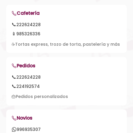
Cafetería
📞
222624228
📱
985326336
☕
Tortas express, trozo de torta, pastelería y más
Pedidos
📞
222624228
📞
224192574
🎂
Pedidos personalizados
Novios
996935307