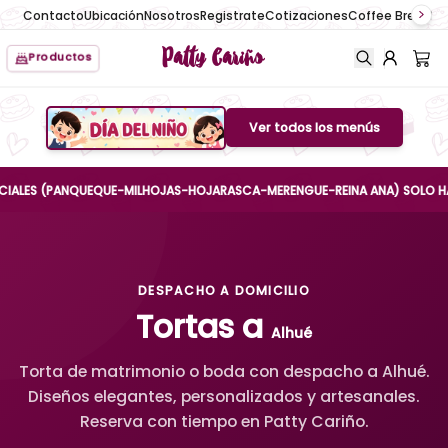
Contacto
Ubicación
Nosotros
Registrate
Cotizaciones
Coffee Break
No
Patty Cariño
Productos
Ver todos los menús
Boton de menu
S (PANQUEQUE-MILHOJAS-HOJARASCA-MERENGUE-REINA ANA) SOLO HASTA EL 
DESPACHO A DOMICILIO
Tortas a
Alhué
Torta de matrimonio o boda con despacho a Alhué.
Diseños elegantes, personalizados y artesanales.
Reserva con tiempo en Patty Cariño.