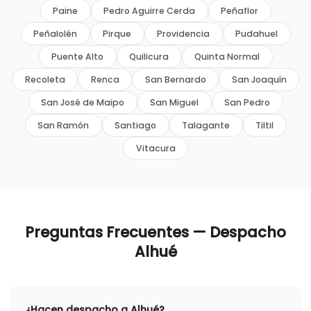
Paine
Pedro Aguirre Cerda
Peñaflor
Peñalolén
Pirque
Providencia
Pudahuel
Puente Alto
Quilicura
Quinta Normal
Recoleta
Renca
San Bernardo
San Joaquín
San José de Maipo
San Miguel
San Pedro
San Ramón
Santiago
Talagante
Tiltil
Vitacura
Preguntas Frecuentes — Despacho
Alhué
¿Hacen despacho a Alhué?