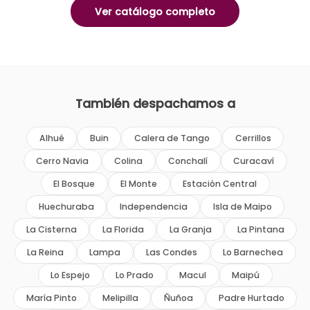
Ver catálogo completo
También despachamos a
Alhué
Buin
Calera de Tango
Cerrillos
Cerro Navia
Colina
Conchalí
Curacaví
El Bosque
El Monte
Estación Central
Huechuraba
Independencia
Isla de Maipo
La Cisterna
La Florida
La Granja
La Pintana
La Reina
Lampa
Las Condes
Lo Barnechea
Lo Espejo
Lo Prado
Macul
Maipú
María Pinto
Melipilla
Ñuñoa
Padre Hurtado