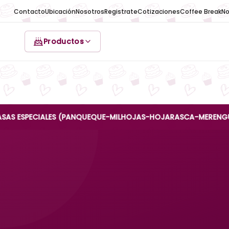
Contacto
Ubicación
Nosotros
Registrate
Cotizaciones
Coffee Break
No
Productos
ECIALES (PANQUEQUE-MILHOJAS-HOJARASCA-MERENGUE-REINA AN