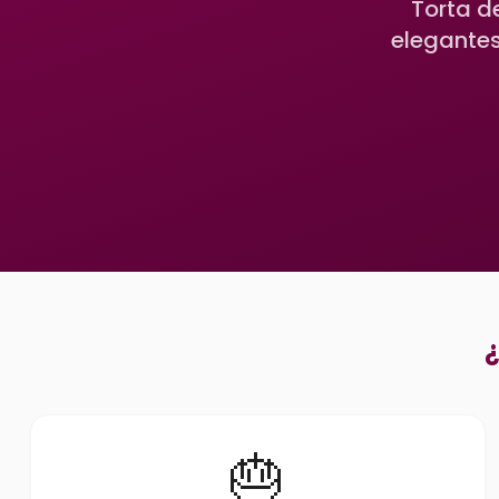
Torta d
elegantes
¿
🎂