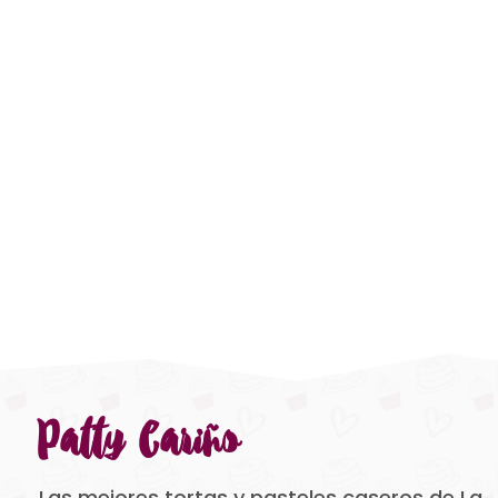
Patty Cariño
Las mejores tortas y pasteles caseros de La