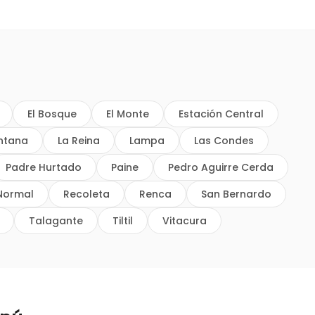
El Bosque
El Monte
Estación Central
intana
La Reina
Lampa
Las Condes
Padre Hurtado
Paine
Pedro Aguirre Cerda
Normal
Recoleta
Renca
San Bernardo
Talagante
Tiltil
Vitacura