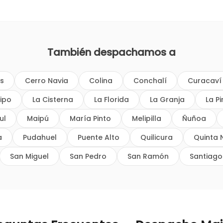
También despachamos a
os
Cerro Navia
Colina
Conchalí
Curacaví
ipo
La Cisterna
La Florida
La Granja
La P
ul
Maipú
María Pinto
Melipilla
Ñuñoa
a
Pudahuel
Puente Alto
Quilicura
Quinta 
San Miguel
San Pedro
San Ramón
Santiago