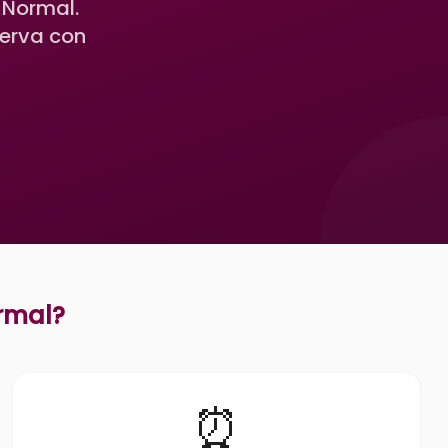
 Normal.
serva con
rmal
?
⏰