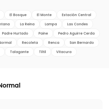
El Bosque
El Monte
Estación Central
intana
La Reina
Lampa
Las Condes
Padre Hurtado
Paine
Pedro Aguirre Cerda
Normal
Recoleta
Renca
San Bernardo
Talagante
Tiltil
Vitacura
 Normal