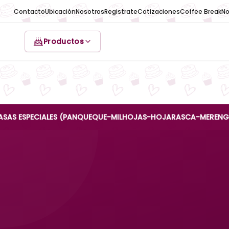
Contacto
Ubicación
Nosotros
Registrate
Cotizaciones
Coffee Break
No
Productos
PECIALES (PANQUEQUE-MILHOJAS-HOJARASCA-MERENGUE-REINA A