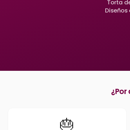
Torta d
Diseños 
¿Por 
🎂