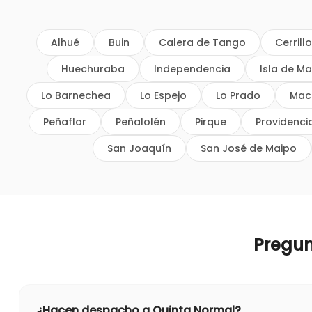
Alhué
Buin
Calera de Tango
Cerrill
Huechuraba
Independencia
Isla de Ma
Lo Barnechea
Lo Espejo
Lo Prado
Mac
Peñaflor
Peñalolén
Pirque
Providenci
San Joaquín
San José de Maipo
Pregu
¿Hacen despacho a Quinta Normal?