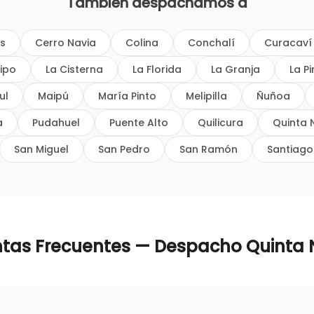
También despachamos a
os
Cerro Navia
Colina
Conchalí
Curacaví
ipo
La Cisterna
La Florida
La Granja
La P
ul
Maipú
María Pinto
Melipilla
Ñuñoa
a
Pudahuel
Puente Alto
Quilicura
Quinta 
San Miguel
San Pedro
San Ramón
Santiago
ntas Frecuentes — Despacho
Quinta