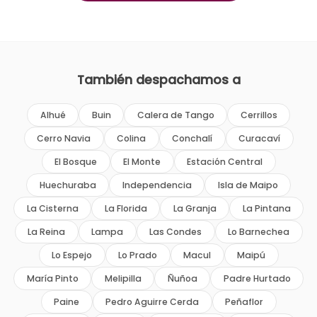
También despachamos a
Alhué
Buin
Calera de Tango
Cerrillos
Cerro Navia
Colina
Conchalí
Curacaví
El Bosque
El Monte
Estación Central
Huechuraba
Independencia
Isla de Maipo
La Cisterna
La Florida
La Granja
La Pintana
La Reina
Lampa
Las Condes
Lo Barnechea
Lo Espejo
Lo Prado
Macul
Maipú
María Pinto
Melipilla
Ñuñoa
Padre Hurtado
Paine
Pedro Aguirre Cerda
Peñaflor