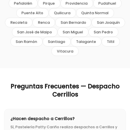
Peñalolén
Pirque
Providencia
Pudahuel
Puente Alto
Quilicura
Quinta Normal
Recoleta
Renca
San Bernardo
San Joaquín
San José de Maipo
San Miguel
San Pedro
San Ramón
Santiago
Talagante
Tiltil
Vitacura
Preguntas Frecuentes — Despacho
Cerrillos
¿Hacen despacho a Cerrillos?
Sí, Pastelería Patty Cariño realiza despachos a Cerrillos y