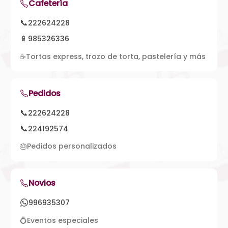
Cafetería
📞
222624228
📱
985326336
☕
Tortas express, trozo de torta, pastelería y más
Pedidos
📞
222624228
📞
224192574
🎂
Pedidos personalizados
Novios
996935307
💍
Eventos especiales