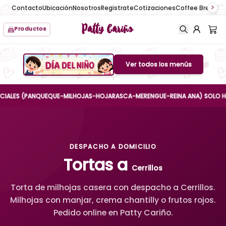
Contacto
Ubicación
Nosotros
Registrate
Cotizaciones
Coffee Break
No
Patty Cariño
Productos
Ver todos los menús
Boton de menu
ES (PANQUEQUE-MILHOJAS-HOJARASCA-MERENGUE-REINA ANA) SOLO HASTA EL
DESPACHO A DOMICILIO
Tortas a
Cerrillos
Torta de milhojas casera con despacho a Cerrillos.
Milhojas con manjar, crema chantilly o frutos rojos.
Pedido online en Patty Cariño.