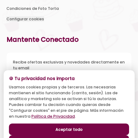
Condiciones de Foto Torta
Configurar cookies
Mantente Conectado
Recibe ofertas exclusivas y novedades directamente en
tu email
🍪 Tu privacidad nos importa
Usamos cookies propias y de terceros. Las necesarias
mantienen el sitio funcionando (carrito, sesión). Las de
Acepto recibir novedades y ofertas, y el tratamiento de mi
analítica y marketing solo se activan si tú lo autorizas.
email según la
Política de Privacidad
. Puedo darme de baja
cuando quiera.
Puedes cambiar tu decisión cuando quieras desde
"Configurar cookies" en el pie de página. Más información
Suscribirse
en nuestra
Política de Privacidad
.
Aceptar todo