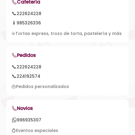
Cafetería
📞
222624228
📱
985326336
☕
Tortas express, trozo de torta, pastelería y más
Pedidos
📞
222624228
📞
224192574
🎂
Pedidos personalizados
Novios
996935307
💍
Eventos especiales