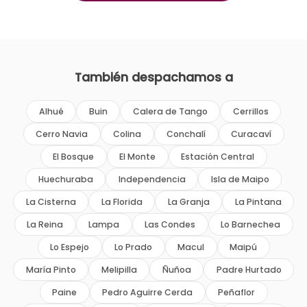
También despachamos a
Alhué
Buin
Calera de Tango
Cerrillos
Cerro Navia
Colina
Conchalí
Curacaví
El Bosque
El Monte
Estación Central
Huechuraba
Independencia
Isla de Maipo
La Cisterna
La Florida
La Granja
La Pintana
La Reina
Lampa
Las Condes
Lo Barnechea
Lo Espejo
Lo Prado
Macul
Maipú
María Pinto
Melipilla
Ñuñoa
Padre Hurtado
Paine
Pedro Aguirre Cerda
Peñaflor