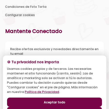
Condiciones de Foto Torta
Configurar cookies
Mantente Conectado
Recibe ofertas exclusivas y novedades directamente en
tu email
🍪 Tu privacidad nos importa
Usamos cookies propias y de terceros. Las necesarias
mantienen el sitio funcionando (carrito, sesión). Las de
Acepto recibir novedades y ofertas, y el tratamiento de mi
analítica y marketing solo se activan si tú lo autorizas.
email según la
Política de Privacidad
. Puedo darme de baja
cuando quiera.
Puedes cambiar tu decisión cuando quieras desde
"Configurar cookies" en el pie de página. Más información
Suscribirse
en nuestra
Política de Privacidad
.
Aceptar todo