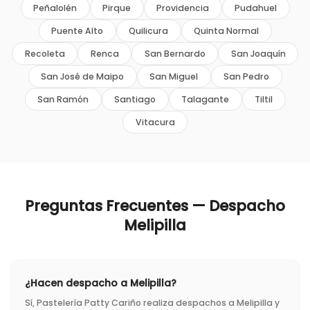
Peñalolén
Pirque
Providencia
Pudahuel
Puente Alto
Quilicura
Quinta Normal
Recoleta
Renca
San Bernardo
San Joaquín
San José de Maipo
San Miguel
San Pedro
San Ramón
Santiago
Talagante
Tiltil
Vitacura
Preguntas Frecuentes — Despacho
Melipilla
¿Hacen despacho a Melipilla?
Sí, Pastelería Patty Cariño realiza despachos a Melipilla y