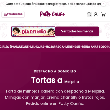
Contacto
Ubicación
Nosotros
Registrate
Cotizaciones
Coffee Break
No
Patty Cariño
Productos
Ver todos los menús
Boton de menu
LES (PANQUEQUE-MILHOJAS-HOJARASCA-MERENGUE-REINA ANA) SOLO HASTA EL
DESPACHO A DOMICILIO
Tortas a
Melipilla
Torta de milhojas casera con despacho a Melipilla.
Milhojas con manjar, crema chantilly o frutos rojos.
Pedido online en Patty Cariño.