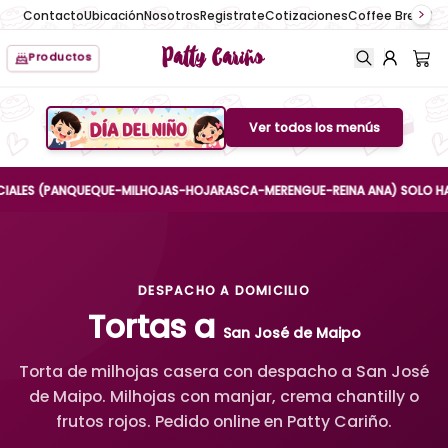
Contacto
Ubicación
Nosotros
Registrate
Cotizaciones
Coffee Break
No
Patty Cariño
Productos
Ver todos los menús
Boton de menu
ES (PANQUEQUE-MILHOJAS-HOJARASCA-MERENGUE-REINA ANA) SOLO HASTA EL
DESPACHO A DOMICILIO
Tortas a
San José de Maipo
Torta de milhojas casera con despacho a San José
de Maipo. Milhojas con manjar, crema chantilly o
frutos rojos. Pedido online en Patty Cariño.