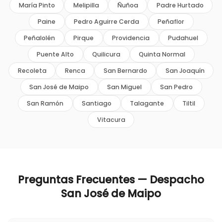
María Pinto
Melipilla
Ñuñoa
Padre Hurtado
Paine
Pedro Aguirre Cerda
Peñaflor
Peñalolén
Pirque
Providencia
Pudahuel
Puente Alto
Quilicura
Quinta Normal
Recoleta
Renca
San Bernardo
San Joaquín
San José de Maipo
San Miguel
San Pedro
San Ramón
Santiago
Talagante
Tiltil
Vitacura
Preguntas Frecuentes — Despacho
San José de Maipo