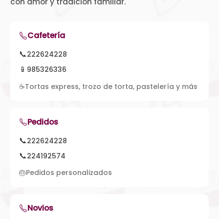
con amor y tradición familiar.
Cafetería
📞
222624228
📱
985326336
☕
Tortas express, trozo de torta, pastelería y más
Pedidos
📞
222624228
📞
224192574
🎂
Pedidos personalizados
Novios