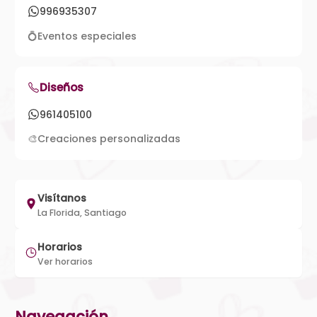
996935307
💍
Eventos especiales
Diseños
961405100
🎨
Creaciones personalizadas
Visítanos
La Florida, Santiago
Horarios
Ver horarios
Navegación