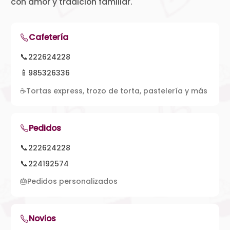
con amor y tradición familiar.
Cafetería
📞
222624228
📱
985326336
☕
Tortas express, trozo de torta, pastelería y más
Pedidos
📞
222624228
📞
224192574
🎂
Pedidos personalizados
Novios