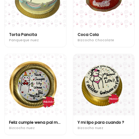
Torta Pancita
Coca Cola
Panqueque nuez
Bizcocho Chocolate
Feliz cumple wena pal mojito
Y mi lipo para cuando ?
Bizcocho nuez
Bizcocho nuez