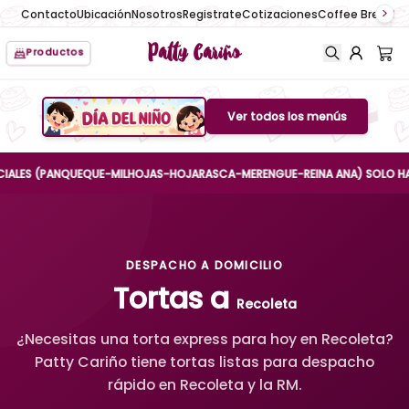
Contacto
Ubicación
Nosotros
Registrate
Cotizaciones
Coffee Break
No
Patty Cariño
Productos
Ver todos los menús
Boton de menu
S (PANQUEQUE-MILHOJAS-HOJARASCA-MERENGUE-REINA ANA) SOLO HASTA EL 
DESPACHO A DOMICILIO
Tortas a
Recoleta
¿Necesitas una torta express para hoy en Recoleta?
Patty Cariño tiene tortas listas para despacho
rápido en Recoleta y la RM.