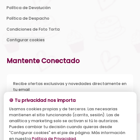
Política de Devolución
Política de Despacho
Condiciones de Foto Torta
Configurar cookies
Mantente Conectado
Recibe ofertas exclusivas y novedades directamente en
tu email
🍪 Tu privacidad nos importa
Usamos cookies propias y de terceros. Las necesarias
mantienen el sitio funcionando (carrito, sesión). Las de
Acepto recibir novedades y ofertas, y el tratamiento de mi
analítica y marketing solo se activan si tú lo autorizas.
email según la
Política de Privacidad
. Puedo darme de baja
cuando quiera.
Puedes cambiar tu decisión cuando quieras desde
"Configurar cookies" en el pie de página. Más información
Suscribirse
en nuestra
Política de Privacidad
.