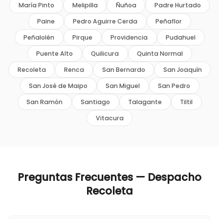
María Pinto
Melipilla
Ñuñoa
Padre Hurtado
Paine
Pedro Aguirre Cerda
Peñaflor
Peñalolén
Pirque
Providencia
Pudahuel
Puente Alto
Quilicura
Quinta Normal
Recoleta
Renca
San Bernardo
San Joaquín
San José de Maipo
San Miguel
San Pedro
San Ramón
Santiago
Talagante
Tiltil
Vitacura
Preguntas Frecuentes — Despacho
Recoleta