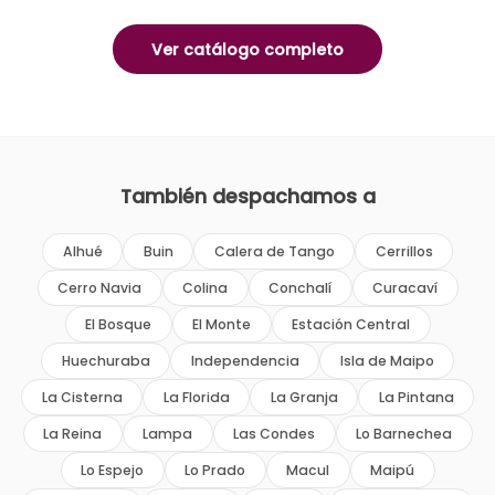
Ver catálogo completo
También despachamos a
Alhué
Buin
Calera de Tango
Cerrillos
Cerro Navia
Colina
Conchalí
Curacaví
El Bosque
El Monte
Estación Central
Huechuraba
Independencia
Isla de Maipo
La Cisterna
La Florida
La Granja
La Pintana
La Reina
Lampa
Las Condes
Lo Barnechea
Lo Espejo
Lo Prado
Macul
Maipú